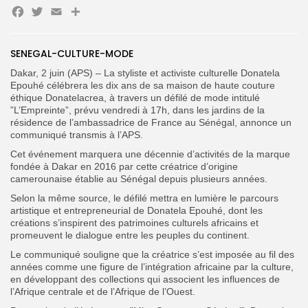
Facebook
Twitter
Email
Partager
Search
Search
for:
Button
SENEGAL-CULTURE-MODE
Dakar, 2 juin (APS) – La styliste et activiste culturelle Donatela
FR
Epouhé célébrera les dix ans de sa maison de haute couture
éthique Donatelacrea, à travers un défilé de mode intitulé
”L’Empreinte”, prévu vendredi à 17h, dans les jardins de la
résidence de l’ambassadrice de France au Sénégal, annonce un
communiqué transmis à l’APS.
‎Cet événement marquera une décennie d’activités de la marque
fondée à Dakar en 2016 par cette créatrice d’origine
camerounaise établie au Sénégal depuis plusieurs années.
Selon la même source, le défilé mettra en lumière le parcours
artistique et entrepreneurial de Donatela Epouhé, dont les
créations s’inspirent des patrimoines culturels africains et
promeuvent le dialogue entre les peuples du continent.
‎Le communiqué souligne que la créatrice s’est imposée au fil des
années comme une figure de l’intégration africaine par la culture,
en développant des collections qui associent les influences de
l’Afrique centrale et de l’Afrique de l’Ouest.