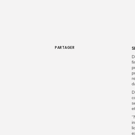
PARTAGER
S
D
f
p
p
r
d
D
c
s
e
‘
i
l
e