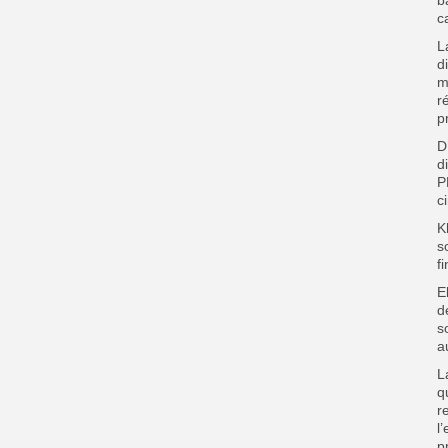
c
L
d
m
r
p
D
d
P
c
K
s
f
E
d
s
a
L
q
r
l
p