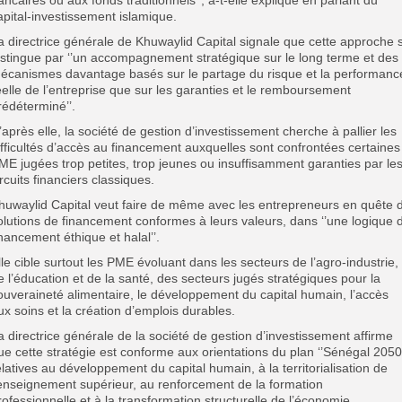
apital-investissement islamique.
a directrice générale de Khuwaylid Capital signale que cette approche 
istingue par ‘’un accompagnement stratégique sur le long terme et des
écanismes davantage basés sur le partage du risque et la performanc
éelle de l’entreprise que sur les garanties et le remboursement
rédéterminé’’.
’après elle, la société de gestion d’investissement cherche à pallier les
ifficultés d’accès au financement auxquelles sont confrontées certaines
ME jugées trop petites, trop jeunes ou insuffisamment garanties par le
ircuits financiers classiques.
huwaylid Capital veut faire de même avec les entrepreneurs en quête 
olutions de financement conformes à leurs valeurs, dans ‘’une logique 
inancement éthique et halal’’.
lle cible surtout les PME évoluant dans les secteurs de l’agro-industrie,
e l’éducation et de la santé, des secteurs jugés stratégiques pour la
ouveraineté alimentaire, le développement du capital humain, l’accès
ux soins et la création d’emplois durables.
a directrice générale de la société de gestion d’investissement affirme
ue cette stratégie est conforme aux orientations du plan ‘’Sénégal 2050’
elatives au développement du capital humain, à la territorialisation de
’enseignement supérieur, au renforcement de la formation
rofessionnelle et à la transformation structurelle de l’économie.