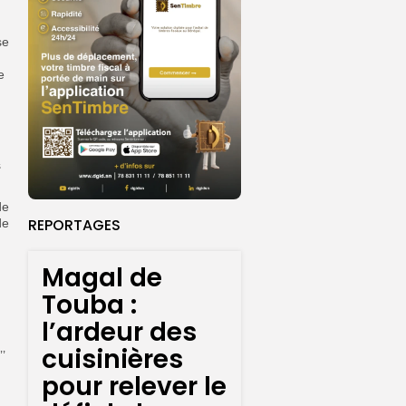
se
e
s
de
REPORTAGES
de
Magal de
Touba :
l’ardeur des
cuisinières
’
pour relever le