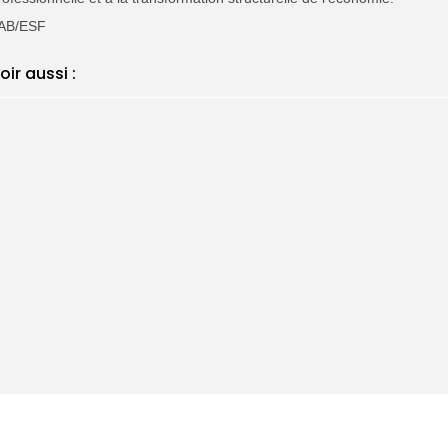
AB/ESF
oir aussi :
Magal 2026 : la SEN-CSU ouvre deux 
DÉPÊCHES
Ré accréditatio
DÉPÊCHES
DÉPÊCHES
Magal 20
APS-TV