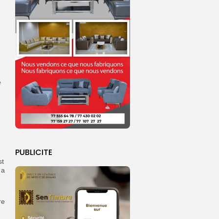
e
PUBLICITE
st
 a
re