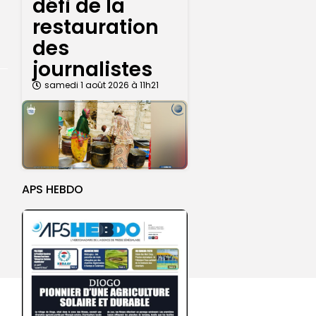
défi de la
restauration
des
journalistes
samedi 1 août 2026 à 11h21
centres d’enrôlement à Touba
n de la CNDH au statut A : ”une priorité nationale”,...
Abdoulaye Faye, cocher le temps du Magal, rêve d’un lendemain meilleur
26 : Dakar Dem Dikk mobilise 939 rotations et transporte près...
APS HEBDO