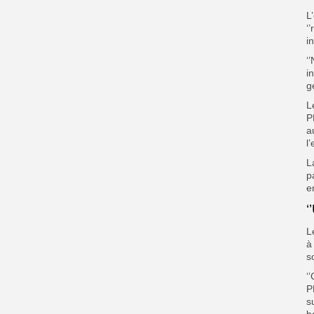
L
‘
i
‘
i
g
L
P
a
l
L
p
e
‘
L
à
s
‘
P
s
b