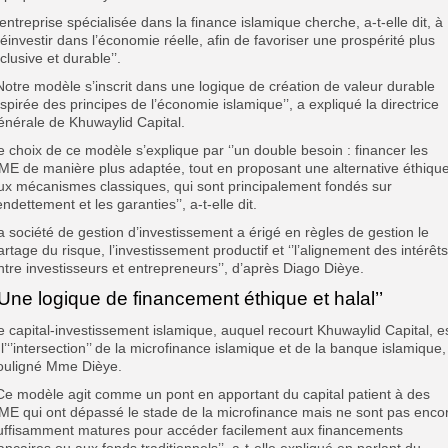
’entreprise spécialisée dans la finance islamique cherche, a-t-elle dit, à
’réinvestir dans l’économie réelle, afin de favoriser une prospérité plus
nclusive et durable’’.
’Notre modèle s’inscrit dans une logique de création de valeur durable
nspirée des principes de l’économie islamique’’, a expliqué la directrice
énérale de Khuwaylid Capital.
e choix de ce modèle s’explique par ‘’un double besoin : financer les
ME de manière plus adaptée, tout en proposant une alternative éthiqu
ux mécanismes classiques, qui sont principalement fondés sur
’endettement et les garanties’’, a-t-elle dit.
a société de gestion d’investissement a érigé en règles de gestion le
artage du risque, l’investissement productif et ‘’l’alignement des intérêts
ntre investisseurs et entrepreneurs’’, d’après Diago Dièye.
’Une logique de financement éthique et halal’’
e capital-investissement islamique, auquel recourt Khuwaylid Capital, e
 l’‘’intersection’’ de la microfinance islamique et de la banque islamique,
ouligné Mme Dièye.
’Ce modèle agit comme un pont en apportant du capital patient à des
ME qui ont dépassé le stade de la microfinance mais ne sont pas enco
uffisamment matures pour accéder facilement aux financements
ancaires ou aux fonds traditionnels’’, a-t-elle expliqué en parlant du