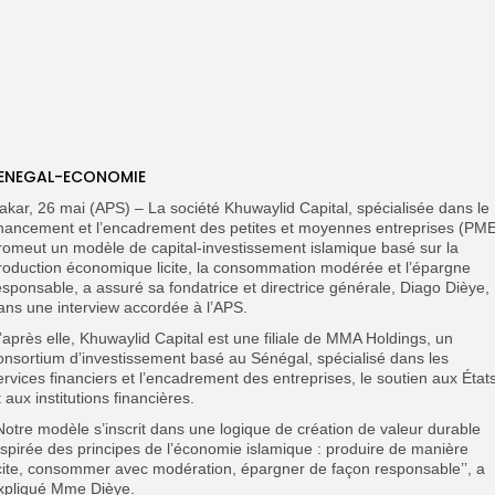
ENEGAL-ECONOMIE
akar, 26 mai (APS) – La société Khuwaylid Capital, spécialisée dans le
inancement et l’encadrement des petites et moyennes entreprises (PME
romeut un modèle de capital-investissement islamique basé sur la
roduction économique licite, la consommation modérée et l’épargne
esponsable, a assuré sa fondatrice et directrice générale, Diago Dièye,
ans une interview accordée à l’APS.
’après elle, Khuwaylid Capital est une filiale de MMA Holdings, un
onsortium d’investissement basé au Sénégal, spécialisé dans les
ervices financiers et l’encadrement des entreprises, le soutien aux État
t aux institutions financières.
’Notre modèle s’inscrit dans une logique de création de valeur durable
nspirée des principes de l’économie islamique : produire de manière
icite, consommer avec modération, épargner de façon responsable’’, a
xpliqué Mme Dièye.