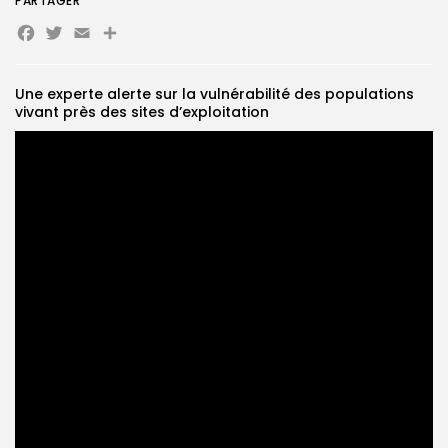
PARTAGER
Facebook
Twitter
Email
Partager
Search
Search
for:
Button
Une experte alerte sur la vulnérabilité des populations
FR
vivant près des sites d’exploitation