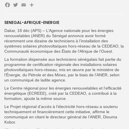
Facebook
Twitter
Email
Partager
Search
Search
for:
Button
SENEGAL-AFRIQUE-ENERGIE
Dakar, 18 déc (APS) – L’Agence nationale pour les énergies
FR
renouvelables (ANER) du Sénégal annonce avoir formé
récemment une dizaine de techniciens à l’installation des
systèmes solaires photovoltaïques hors-réseau de la CEDEAO, la
Communauté économique des États de l’Afrique de l’Ouest.
La formation dispensée aux techniciens sénégalais fait partie du
programme de certification régionale des installations solaires
photovoltaïques hors-réseau, mis en œuvre par le ministère de
l’Énergie, du Pétrole et des Mines, par le biais de l’ANER, selon
un communiqué de ladite agence.
Le Centre régional pour les énergies renouvelables et l’efficacité
énergétique (ECREEE), créé par la CEDEAO, a contribué à la
formation, ajoute la même source.
Le Projet régional d’accès à l’électricité hors-réseau a soutenu
techniquement et financièrement cette initiative, affirme le
communiqué en citant le directeur général de l’ANER, Diouma
Kobor.