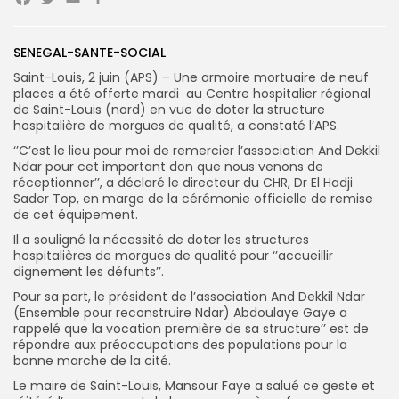
Facebook
Twitter
Email
Partager
Search
SENEGAL-SANTE-SOCIAL
Search
for:
Button
Saint-Louis, 2 juin (APS) – Une armoire mortuaire de neuf
places a été offerte mardi au Centre hospitalier régional
FR
de Saint-Louis (nord) en vue de doter la structure
hospitalière de morgues de qualité, a constaté l’APS.
‘’C’est le lieu pour moi de remercier l’association And Dekkil
Ndar pour cet important don que nous venons de
réceptionner’’, a déclaré le directeur du CHR, Dr El Hadji
Sader Top, en marge de la cérémonie officielle de remise
de cet équipement.
Il a souligné la nécessité de doter les structures
hospitalières de morgues de qualité pour ‘’accueillir
dignement les défunts’’.
Pour sa part, le président de l’association And Dekkil Ndar
(Ensemble pour reconstruire Ndar) Abdoulaye Gaye a
rappelé que la vocation première de sa structure’’ est de
répondre aux préoccupations des populations pour la
bonne marche de la cité.
Le maire de Saint-Louis, Mansour Faye a salué ce geste et