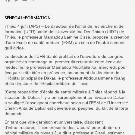
Facebook
Twitter
Email
Partager
SENEGAL-FORMATION
Search
Search
Thiès, 4 juin (APS) – Le directeur de l’unité de recherche et de
for:
Button
formation (UFR) santé de l’Université Iba Der Thiam (UIDT) de
Thiès, le professeur Mamadou Lamine Cissé, propose la création
FR
d’une Ecole de santé militaire (ESM) au sein de l’établissement
qu’il dirige.
Le directeur de l’UFR Santé profitait de l’ouverture du congrès
organisé en hommage au premier directeur de cette école de
médecine, le professeur Mamadou Mourtalla Ka, mercredi, pour
évoquer cette idée en présence, notamment du directeur de
l’Hôpital principal de Dakar, le professeur Abdourahmane Niang,
et du directeur de l’Hôpital militaire de Thiès.
“Cette proposition d’école de santé militaire à Thiès répond à la
situation de Dakar. Il y a un surpeuplement au niveau de Dakar”,
a souligné l’enseignant chercheur, selon qui l’ESM de l’Université
Cheikh Anta de Dakar est devenue surpeuplée, du fait de la forte
demande.
En tant que ville garnison et universitaire, disposant
d’infrastructures, Thiès présente des ”atouts” pour abriter un
hôpital militaire de niveau 3, a dit le professeur Cissé, estimant