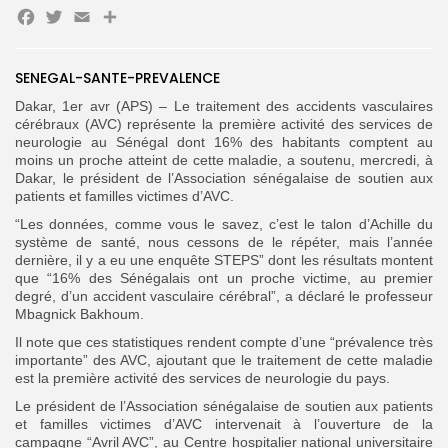
Facebook
Twitter
Email
Partager
SENEGAL-SANTE-PREVALENCE
Search
Search
for:
Button
Dakar, 1er avr (APS) – Le traitement des accidents vasculaires
cérébraux (AVC) représente la première activité des services de
FR
neurologie au Sénégal dont 16% des habitants comptent au
moins un proche atteint de cette maladie, a soutenu, mercredi, à
Dakar, le président de l’Association sénégalaise de soutien aux
patients et familles victimes d’AVC.
“Les données, comme vous le savez, c’est le talon d’Achille du
système de santé, nous cessons de le répéter, mais l’année
dernière, il y a eu une enquête STEPS” dont les résultats montent
que “16% des Sénégalais ont un proche victime, au premier
degré, d’un accident vasculaire cérébral”, a déclaré le professeur
Mbagnick Bakhoum.
Il note que ces statistiques rendent compte d’une “prévalence très
importante” des AVC, ajoutant que le traitement de cette maladie
est la première activité des services de neurologie du pays.
Le président de l’Association sénégalaise de soutien aux patients
et familles victimes d’AVC intervenait à l’ouverture de la
campagne “Avril AVC”, au Centre hospitalier national universitaire