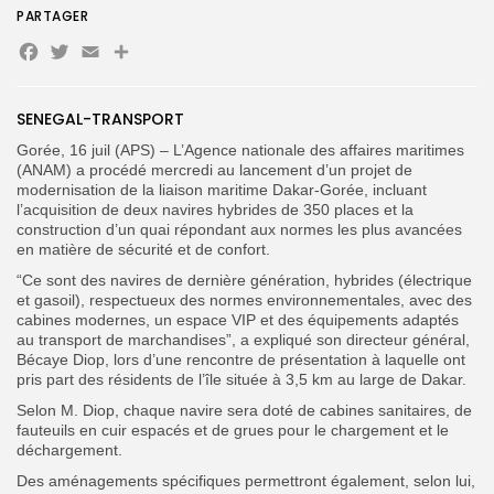
PARTAGER
Facebook
Twitter
Email
Partager
Search
Search
for:
SENEGAL-TRANSPORT
Button
Gorée, 16 juil (APS) –
L’Agence nationale des affaires maritimes
FR
(ANAM) a procédé mercredi au lancement d’
un projet de
modernisation de la liaison maritime Dakar-Gorée, incluant
l’acquisition de
deux navires hybrides de 350 places
et la
construction d’un
quai répondant aux normes les plus avancées
en matière de sécurité et de confort
.
“Ce sont des navires de dernière génération, hybrides (électrique
et gasoil), respectueux des normes environnementales, avec des
cabines modernes, un espace VIP et des équipements adaptés
au transport de marchandises”, a expliqué son directeur général,
Bécaye Diop,
lors d’une rencontre de présentation à laquelle ont
pris part des résidents de l’île située à 3,5 km au large de Dakar.
Selon M. Diop,
chaque navire sera doté de cabines sanitaires, de
fauteuils en cuir espacés et de grues pour le chargement et le
déchargement
.
Des aménagements spécifiques permettront également, selon lui,