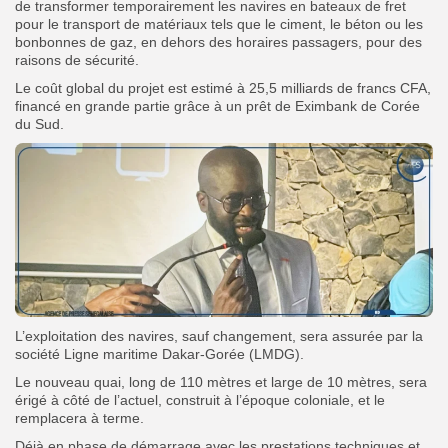
de
transformer temporairement les navires en bateaux de fret
pour le transport de matériaux tels que le ciment, le béton ou les
bonbonnes de gaz,
en dehors des horaires passagers
, pour des
raisons de sécurité.
Le coût global du projet est estimé à
25,5 milliards de francs CFA
,
financé en grande partie grâce à un prêt de
Eximbank de Corée
du Sud
.
L’exploitation des navires, sauf changement, sera assurée par la
société
Ligne maritime Dakar-Gorée (LMDG)
.
Le
nouveau quai
, long de
110 mètres
et large de
10 mètres
, sera
érigé à côté de l’actuel, construit à l’époque coloniale, et
le
remplacera à terme
.
Déjà en phase de démarrage avec les prestations techniques et