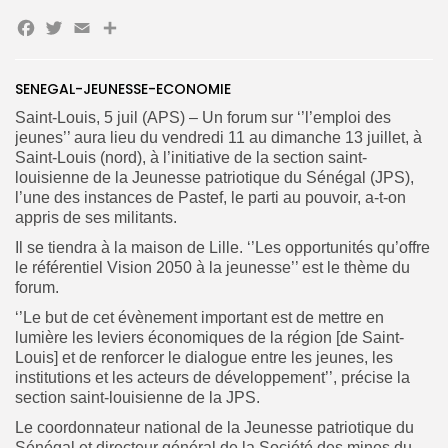
Facebook
Twitter
Email
Partager
Search
Search
for:
Button
SENEGAL-JEUNESSE-ECONOMIE
FR
Saint-Louis, 5 juil (APS) – Un forum sur ‘’l’emploi des
jeunes’’ aura lieu du vendredi 11 au dimanche 13 juillet, à
Saint-Louis (nord), à l’initiative de la section saint-
louisienne de la Jeunesse patriotique du Sénégal (JPS),
l’une des instances de Pastef, le parti au pouvoir, a-t-on
appris de ses militants.
Il se tiendra à la maison de Lille. ‘’Les opportunités qu’offre
le référentiel Vision 2050 à la jeunesse’’ est le thème du
forum.
‘’Le but de cet évènement important est de mettre en
lumière les leviers économiques de la région [de Saint-
Louis] et de renforcer le dialogue entre les jeunes, les
institutions et les acteurs de développement’’, précise la
section saint-louisienne de la JPS.
Le coordonnateur national de la Jeunesse patriotique du
Sénégal et directeur général de la Société des mines du