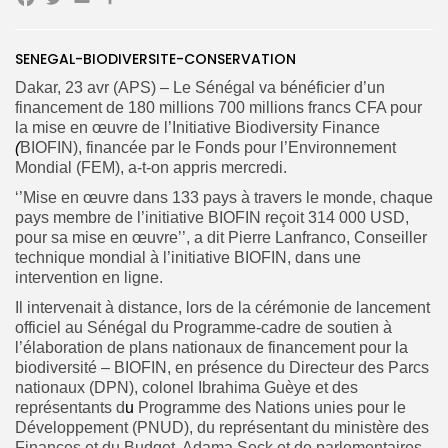
Facebook
Twitter
Email
Partager
SENEGAL-BIODIVERSITE-CONSERVATION
Dakar, 23 avr (APS) – Le Sénégal va bénéficier d’un
Search
Search
financement de 180 millions 700 millions francs CFA pour
for:
Button
la mise en œuvre de l’Initiative Biodiversity Finance
(
BIOFIN), financée par le Fonds pour l’Environnement
FR
Mondial (FEM), a-t-on appris mercredi.
‘’Mise en œuvre dans 133 pays à travers le monde, chaque
pays membre de l’initiative BIOFIN reçoit 314 000 USD,
pour sa mise en œuvre’’, a dit Pierre Lanfranco, Conseiller
technique mondial à l’initiative BIOFIN, dans une
intervention en ligne.
Il intervenait à distance, lors de la cérémonie de lancement
officiel au Sénégal du Programme-cadre de soutien à
l’élaboration de plans nationaux de financement pour la
biodiversité – BIOFIN, en présence du Directeur des Parcs
nationaux (DPN), colonel Ibrahima Guèye et des
représentants d
u
Programme des Nations unies pour le
Développement (PNUD), du représentant du ministère des
Finances et du Budget, Adama Seck et de parlementaires.