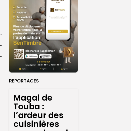
rprend encore...
dans les coulisses de la restauration de la presse...
 la CEDEAO adopte son plan d’actions stratégiques...
ba : La CSU au plus près des pèlerins
REPORTAGES
Magal de
Touba :
l’ardeur des
cuisinières