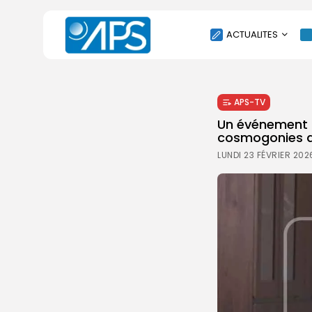
ACTUALITES
POLITIQUE
APS-TV
SOCIÉTÉ
Un événement c
ÉCONOMIE
cosmogonies af
CULTURE
LUNDI 23 FÉVRIER 20
SPORT
ENVIRONNEMENT
INTERNATIONAL
AGENDA
SANTE