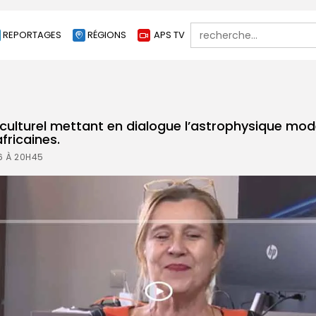
Search
REPORTAGES
RÉGIONS
APS TV
for:
ulturel mettant en dialogue l’astrophysique mode
ricaines.
26 À 20H45