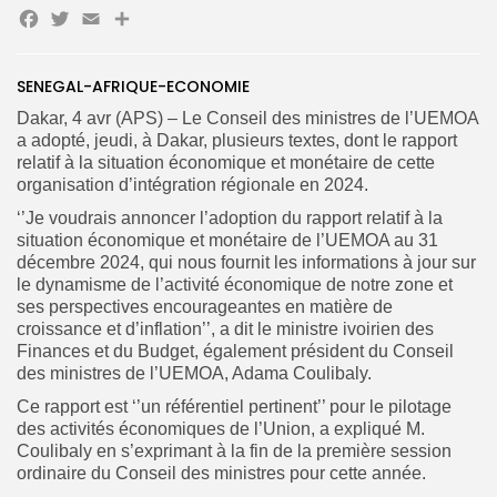
Facebook
Twitter
Email
SENEGAL-AFRIQUE-ECONOMIE
Search
Search
for:
Button
Dakar, 4 avr (APS) – Le Conseil des ministres de l’UEMOA
a adopté, jeudi, à Dakar, plusieurs textes, dont le rapport
FR
relatif à la situation économique et monétaire de cette
organisation d’intégration régionale en 2024.
‘’Je voudrais annoncer l’adoption du rapport relatif à la
situation économique et monétaire de l’UEMOA au 31
décembre 2024, qui nous fournit les informations à jour sur
le dynamisme de l’activité économique de notre zone et
ses perspectives encourageantes en matière de
croissance et d’inflation’’, a dit le ministre ivoirien des
Finances et du Budget, également président du Conseil
des ministres de l’UEMOA, Adama Coulibaly.
Ce rapport est ‘’un référentiel pertinent’’ pour le pilotage
des activités économiques de l’Union, a expliqué M.
Coulibaly en s’exprimant à la fin de la première session
ordinaire du Conseil des ministres pour cette année.