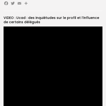
Facebook
Twitter
Email
Partager
Search
Search
for:
Button
VIDEO : Ucad : des inquiétudes sur le profil et l’influence
de certains délégués
FR