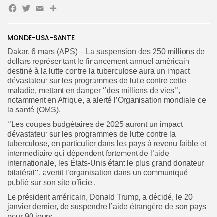
Facebook
Twitter
Email
Partager
Search
Search
MONDE-USA-SANTE
for:
Button
Dakar, 6 mars (APS) – La suspension des 250 millions de
dollars représentant le financement annuel américain
FR
destiné à la lutte contre la tuberculose aura un impact
dévastateur sur les programmes de lutte contre cette
maladie, mettant en danger ‘’des millions de vies’’,
notamment en Afrique, a alerté l’Organisation mondiale de
la santé (OMS).
‘’Les coupes budgétaires de 2025 auront un impact
dévastateur sur les programmes de lutte contre la
tuberculose, en particulier dans les pays à revenu faible et
intermédiaire qui dépendent fortement de l’aide
internationale, les États-Unis étant le plus grand donateur
bilatéral’’, avertit l’organisation dans un communiqué
publié sur son site officiel.
Le président américain, Donald Trump, a décidé, le 20
janvier dernier, de suspendre l’aide étrangère de son pays
pour 90 jours.