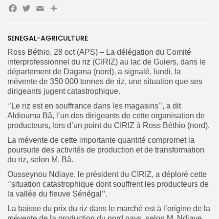
Facebook
Twitter
Email
Partager
Search
Search
for:
Button
SENEGAL-AGRICULTURE
Ross Béthio, 28 oct (APS) – La délégation du Comité
FR
interprofessionnel du riz (CIRIZ) au lac de Guiers, dans le
département de Dagana (nord), a signalé, lundi, la
mévente de 350 000 tonnes de riz, une situation que ses
dirigeants jugent catastrophique.
‘’Le riz est en souffrance dans les magasins’’, a dit
Aldiouma Bâ, l’un des dirigeants de cette organisation de
producteurs, lors d’un point du CIRIZ à Ross Béthio (nord).
La mévente de cette importante quantité compromet la
poursuite des activités de production et de transformation
du riz, selon M. Bâ.
Ousseynou Ndiaye, le président du CIRIZ, a déploré cette
‘’situation catastrophique dont souffrent les producteurs de
la vallée du fleuve Sénégal’’.
La baisse du prix du riz dans le marché est à l’origine de la
mévente de la production du nord pays, selon M. Ndiaye.