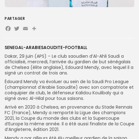
Search
Search
for:
PARTAGER
Button
Facebook
Twitter
Email
Partager
FR
SENEGAL-ARABIESAOUDITE-FOOTBALL
Dakar, 29 juin (APS) – Le club saoudien d’Al-Ahli Saudi a
officialisé, mercredi, l’arrivée du gardien de but sénégalais
de Chelsea (élite anglaise), Edouard Mendy, avec lequel il a
signé un contrat de trois ans.
Édouard Mendy va évoluer au sein de la Saudi Pro League
(championnat d’Arabie Saoudite) avec son compatriote et
coéquipier de club, le défenseur Kalidou Koulibaly qui a
signé avec Al-Hilal pour tous saisons.
Arrivé en 2020 à Chelsea, en provenance du Stade Rennais
FC (France), Mendy a remporté la Ligue des champions
2021, la Coupe du monde des clubs et la Supercoupe
d’Europe la même année. Il a été aussi finaliste de la Coupe
d’Angleterre, édition 2021.
Mendy a par ailleurs été élu meilleur gardien de la saison