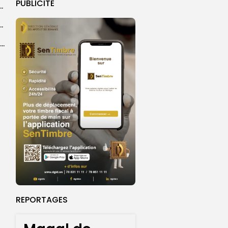
PUBLICITE
 la CEDEAO adopte son plan d’actions stratégiques...
ba : La CSU au plus près des pèlerins
Magal 2026 : près de 20 000 pèlerins transportés vers Touba en...
REPORTAGES