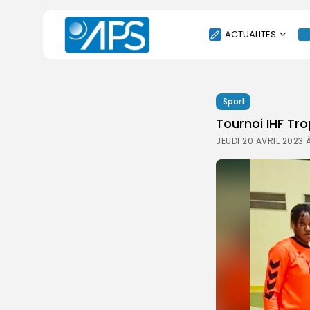
ACTUALITES
POLITIQUE
Sport
SOCIÉTÉ
Tournoi IHF Tro
ÉCONOMIE
JEUDI 20 AVRIL 2023 
CULTURE
SPORT
ENVIRONNEMENT
INTERNATIONAL
AGENDA
SANTE