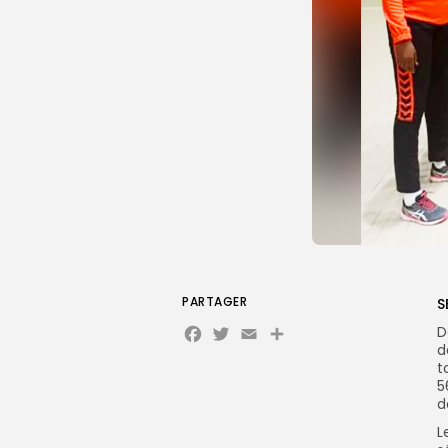
PARTAGER
S
Facebook
Twitter
Email
Partager
D
d
t
5
d
L