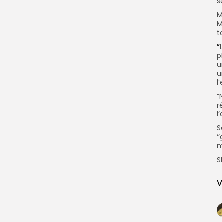
s
M
M
t
”
p
u
u
l
”
r
l
S
‘
m
S
V