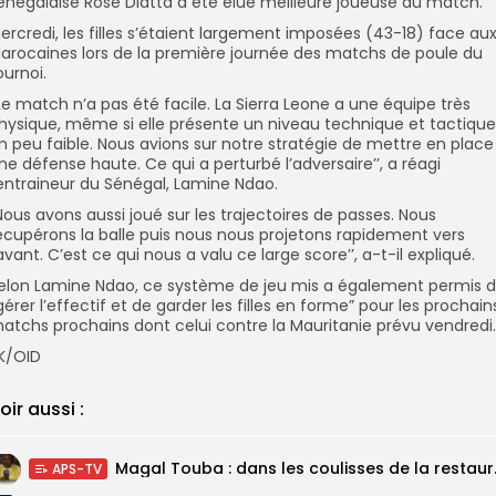
énégalaise Rose Diatta a été élue meilleure joueuse du match.
ercredi, les filles s’étaient largement imposées (43-18) face au
arocaines lors de la première journée des matchs de poule du
ournoi.
Le match n’a pas été facile. La Sierra Leone a une équipe très
hysique, même si elle présente un niveau technique et tactique
n peu faible. Nous avions sur notre stratégie de mettre en place
ne défense haute. Ce qui a perturbé l’adversaire’’, a réagi
’entraineur du Sénégal, Lamine Ndao.
Nous avons aussi joué sur les trajectoires de passes. Nous
écupérons la balle puis nous nous projetons rapidement vers
’avant. C’est ce qui nous a valu ce large score’’, a-t-il expliqué.
elon Lamine Ndao, ce système de jeu mis a également permis 
’gérer l’effectif et de garder les filles en forme” pour les prochain
atchs prochains dont celui contre la Mauritanie prévu vendredi.
K/OID
oir aussi :
Magal Touba : 
APS-TV