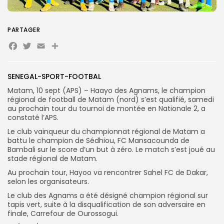
Search
Search
for:
Button
PARTAGER
Facebook
Twitter
Email
Partager
FR
SENEGAL-SPORT-FOOTBAL
Matam, 10 sept (APS) – Haayo des Agnams, le champion
régional de football de Matam (nord) s’est qualifié, samedi
au prochain tour du tournoi de montée en Nationale 2, a
constaté l’APS.
Le club vainqueur du championnat régional de Matam a
battu le champion de Sédhiou, FC Mansacounda de
Bambali sur le score d’un but à zéro. Le match s’est joué au
stade régional de Matam.
Au prochain tour, Hayoo va rencontrer Sahel FC de Dakar,
selon les organisateurs.
Le club des Agnams a été désigné champion régional sur
tapis vert, suite à la disqualification de son adversaire en
finale, Carrefour de Ourossogui.