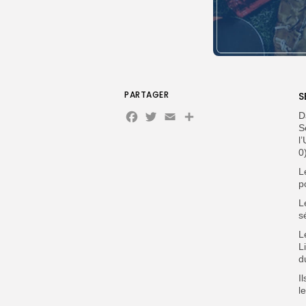
PARTAGER
S
Facebook
Twitter
Email
Partager
D
S
l
0
L
p
L
s
L
L
d
I
l