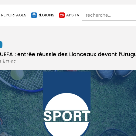
Search
REPORTAGES
RÉGIONS
APS TV
for:
t
 UEFA : entrée réussie des Lionceaux devant l’Urug
 À 17H17