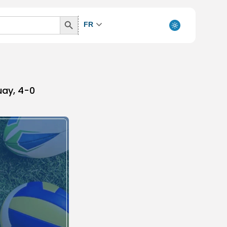
Search
FR
Button
uay, 4-0