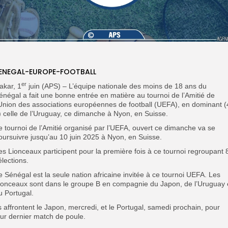
ENEGAL-EUROPE-FOOTBALL
er
akar, 1
juin (APS) – L’équipe nationale des moins de 18 ans du
énégal a fait une bonne entrée en matière au tournoi de l’Amitié de
’Union des associations européennes de football (UEFA), en dominant (
) celle de l’Uruguay, ce dimanche à Nyon, en Suisse.
e tournoi de l’Amitié organisé par l’UEFA, ouvert ce dimanche va se
oursuivre jusqu’au 10 juin 2025 à Nyon, en Suisse.
es Lionceaux participent pour la première fois à ce tournoi regroupant 
élections.
e Sénégal est la seule nation africaine invitée à ce tournoi UEFA. Les
ionceaux sont dans le groupe B en compagnie du Japon, de l’Uruguay 
u Portugal.
ls affrontent le Japon, mercredi, et le Portugal, samedi prochain, pour
eur dernier match de poule.