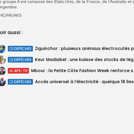
e groupe A est composé des Etats-Unis, de la France, de l’Australie et 
’Argentine.
HC/HK/AKS
oir aussi :
DÉPÊCHES
Keur Madiabel 
DÉPÊCHES
Mbour : la Petite Côte F
APS-TV
Accès un
DÉPÊCHES