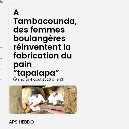
de
A
Tambacounda,
des femmes
boulangères
réinventent la
Ziguinchor : plusieurs animaux électrocutés près d’un poste à haute tension
fabrication du
: une baisse des stocks de légumes et une flambée...
pain
ashion Week renforce son engagement social et...
”tapalapa”
iversel à l’électricité : quelque 18 îles du Sénégal vont bientôt...
mardi 4 août 2026 à 19h31
APS HEBDO