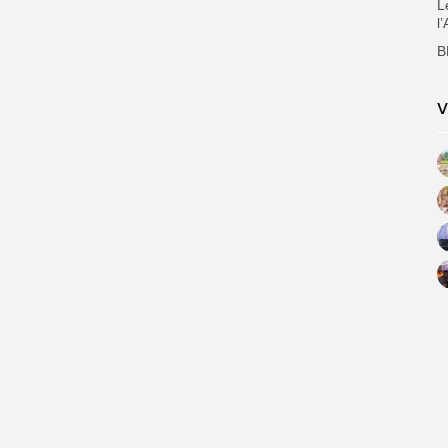
L
l
B
V