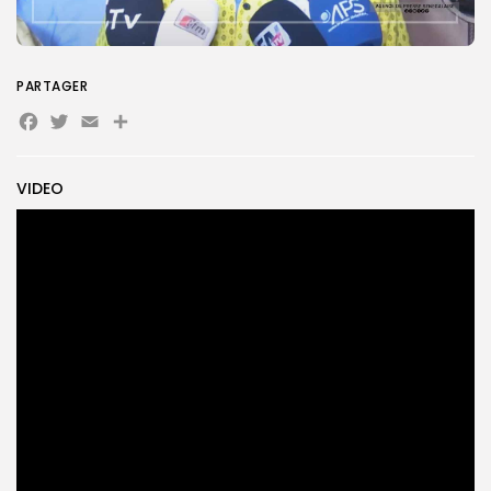
Search
Search
for:
PARTAGER
Button
Facebook
Twitter
Email
Partager
FR
VIDEO