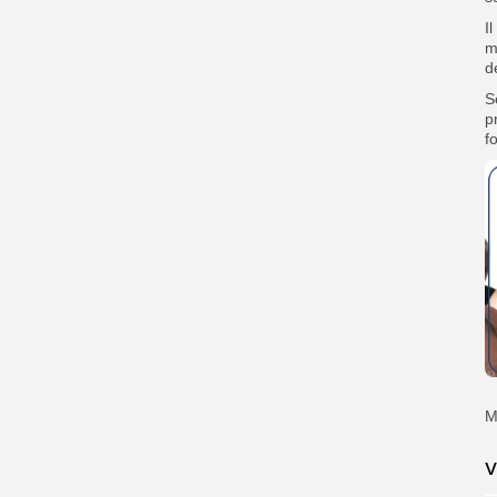
‎
m
d
‎
p
f
‎
V