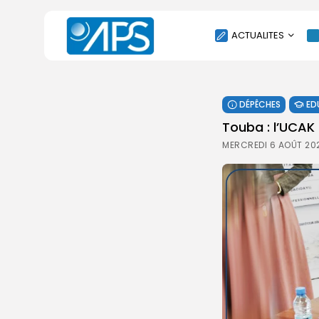
ACTUALITES
POLITIQUE
DÉPÊCHES
ED
SOCIÉTÉ
Touba : l’UCAK
ÉCONOMIE
MERCREDI 6 AOÛT 20
CULTURE
SPORT
ENVIRONNEMENT
INTERNATIONAL
AGENDA
SANTE