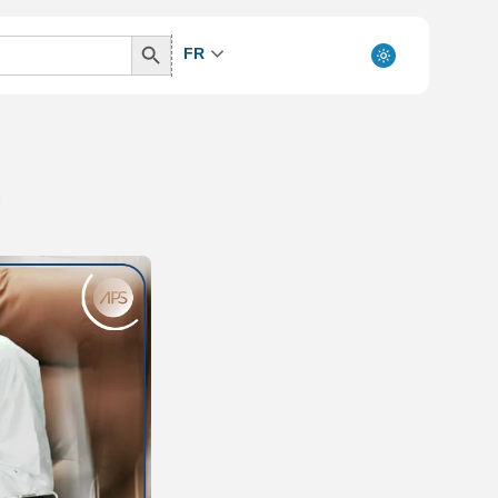
Search
FR
Button
B