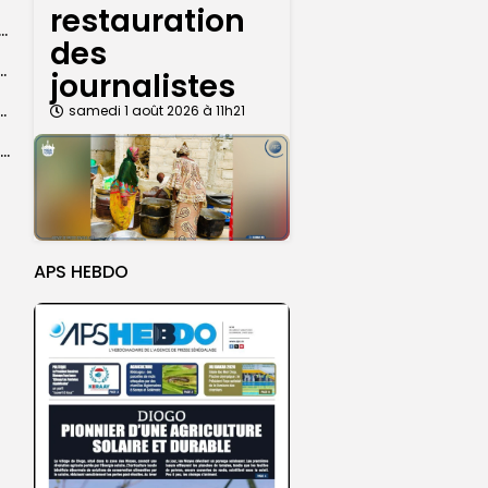
restauration
dans les coulisses de la restauration de la presse...
des
 la CEDEAO adopte son plan d’actions stratégiques...
journalistes
ba : La CSU au plus près des pèlerins
samedi 1 août 2026 à 11h21
Magal 2026 : près de 20 000 pèlerins transportés vers Touba en...
APS HEBDO