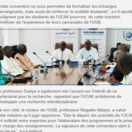
”Cette convention va nous permettre de formaliser les échanges
’enseignants, mais aussi de renforcer la mobilité étudiante”, a-t-il ajouté
oulignant que les étudiants de l’UCAK pourront, de cette manière,
énéficier de l’expérience de leurs camarades de l’UGB.
Le professeur Guèye a également mis l’accent sur l’intérêt de ce
artenariat pour la recherche, rappelant que l’UCAK ambitionne de
évelopper une recherche interdisciplinaire.
De son côté, le recteur de l’UGB, professeur Magatte Ndiaye, a salué
ette initiative qu’il juge opportune. “Dès le départ, les autorités de l’UC
nt sollicité notre expertise pour l’élaboration des programmes et la pris
n charge des enseignements. La signature de cette convention vient à
on heure”, a-t-il indiqué.