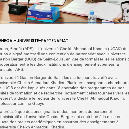
ENEGAL-UNIVERSITE-PARTENARIAT
ouba, 6 août (APS) – L’universi
té Cheikh Ahmadoul Khadim (UCAK) de
ouba a signé mercredi une convention de partenariat avec l’université
aston Berger (UGB) de Saint-Louis, en vue de formaliser les relations 
oopération entre les deux institutions d’enseignement supérieur, a
onstaté l’APS.
”L’université Gaston Berger de Saint louis a toujours travaillé avec
’université Cheikh Ahmadoul Khadim. Plusieurs enseignants-chercheurs
e l’UGB ont été impliqués dans l’élaboration des programmes de nos
nités de formation et de recherche, notamment celles tournées vers le
étiers”, a déclaré le recteur de l’université Cheikh Ahmadoul Khadim,
rofesseur Lamine Guèye.
Il a précisé que des enseignants et des membres du personnel
dministratif de l’université Gaston Berger ont contribué à la mise en
uvre des projets académiques en assurant des enseignements à
’université Cheikh Ahmadoul Khadim.