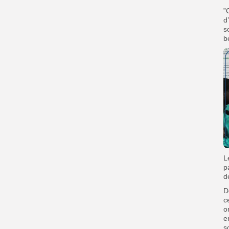
‎
d
s
b
‎
p
d
‎
c
o
e
s