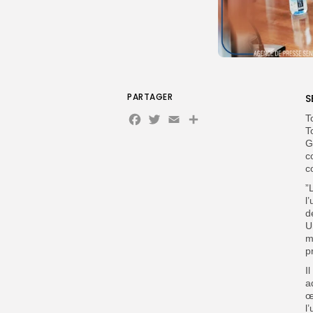
PARTAGER
S
Facebook
Twitter
Email
Partager
T
T
G
c
c
‎
l
d
U
m
p
‎
a
œ
l