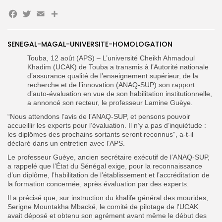
Facebook
Twitter
Email
Partager
Search
Search
for:
Button
SENEGAL-MAGAL-UNIVERSITE-HOMOLOGATION
FR
Touba, 12 août (APS) – L’université Cheikh Ahmadoul
Khadim (UCAK) de Touba a transmis à l’Autorité nationale
d’assurance qualité de l’enseignement supérieur, de la
recherche et de l’innovation (ANAQ-SUP) son rapport
d’auto-évaluation en vue de son habilitation institutionnelle,
a annoncé son recteur, le professeur Lamine Guèye.
“Nous attendons l’avis de l’ANAQ-SUP, et pensons pouvoir
accueillir les experts pour l’évaluation. Il n’y a pas d’inquiétude :
les diplômes des prochains sortants seront reconnus”, a-t-il
déclaré dans un entretien avec l’APS.
‎Le professeur Guèye, ancien secrétaire exécutif de l’ANAQ-SUP,
a rappelé que l’État du Sénégal exige, pour la reconnaissance
d’un diplôme, l’habilitation de l’établissement et l’accréditation de
la formation concernée, après évaluation par des experts.
‎‎Il a précisé que, sur instruction du khalife général des mourides,
Serigne Mountakha Mbacké, le comité de pilotage de l’UCAK
avait déposé et obtenu son agrément avant même le début des