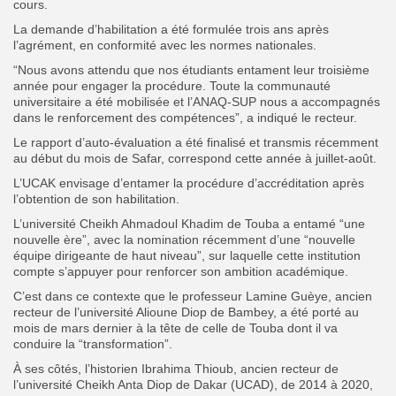
cours.
La demande d’habilitation a été formulée trois ans après
l’agrément, en conformité avec ‎‎les normes nationales.
“Nous avons attendu que nos étudiants entament leur troisième
année pour engager la procédure. Toute la communauté
universitaire a été mobilisée et l’ANAQ-SUP nous a accompagnés
dans le renforcement des compétences”, a indiqué le recteur.
‎‎Le rapport d’auto-évaluation a été finalisé et transmis récemment
au début du mois de Safar, correspond cette année à juillet-août.
L’UCAK envisage d’entamer la procédure d’accréditation après
l’obtention de son habilitation.
L’université Cheikh Ahmadoul Khadim de Touba a entamé “une
nouvelle ère”, avec la nomination récemment d’une “nouvelle
équipe dirigeante de haut niveau”, sur laquelle cette institution
compte s’appuyer pour renforcer son ambition académique.
C’est dans ce contexte que le professeur Lamine Guèye, ancien
recteur de l’université Alioune Diop de Bambey, a été porté au
mois de mars dernier à la tête de celle de Touba dont il va
conduire la “transformation”.
À ses côtés, l’historien Ibrahima Thioub, ancien recteur de
l’université Cheikh Anta Diop de Dakar (UCAD), de 2014 à 2020,