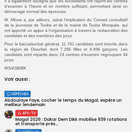
‎Il a également souligné que les surveillants ont rejoint les centres
d’examen à l’heure et en nombre suffisant, permettant ainsi un
démarrage normal des épreuves.
‎M. Mbow a, par ailleurs, salué l’implication du Conseil consultatif
de la jeunesse de Touba et de la mairie de Touba Mosquée, qui
ont apporté un appui à l’organisation à travers la restauration des
candidats et des membres des jurys.
‎Pour le baccalauréat général, 11.781 candidats sont inscrits dans
la région de Diourbel, dont 7.285 filles et 4.496 garçons. Les
candidats sont répartis dans 24 centres d’examen regroupant 34
jurys.
‎MS/ASB/BK
Voir aussi :
DÉPÊCHES
Abdoulaye Faye, cocher le temps du Magal, espère un
meilleur lendemain
APS-TV
Magal 2026 : Dakar Dem Dikk mobilise 939 rotations
et transporte près...