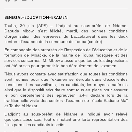
Facebook
Twitter
Email
Partager
Search
Search
SENEGAL-EDUCATION-EXAMEN
for:
Button
Touba, 30 juin (APS) – L’adjoint au sous-préfet de Ndame,
FR
Daouda Mbow, s’est félicité, mardi, des bonnes conditions
d’organisation des épreuves du baccalauréat dans les deux
centres d’examen de la commune de Touba (centre).
‎En compagnie des autorités de l’inspection de l’éducation et de la
formation de Mbacké, de la mairie de Touba mosquée et des
services concernés, M. Mbow a assuré que toutes les dispositions
ont été prises pour garantir le bon déroulement de l’examen.
‎”Nous avons constaté avec satisfaction que toutes les conditions
sont réunies pour que l’examen se déroule dans d’excellentes
conditions. Les surveillants, les candidats, les moyens matériels
ainsi que le dispositif sécuritaire sont tous en place pour assurer
le bon déroulement des épreuves”, a-t-il déclaré lors de la
traditionnelle visite des centres d’examen de l’école Badiane Maï
et Touba Al Hazar.
‎L’adjoint au sous-préfet de Ndame a indiqué avoir relevé
quelques absences, tout en notant une forte représentation des
filles parmi les candidats inscrits.