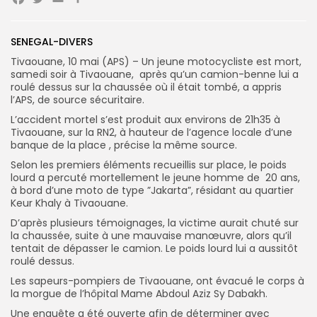
Facebook
Twitter
Email
Partager
Search
Search
for:
SENEGAL-DIVERS
Button
Tivaouane, 10 mai (APS) – Un jeune motocycliste est mort,
FR
samedi soir à Tivaouane, après qu’un camion-benne lui a
roulé dessus sur la chaussée où il était tombé, a appris
l’APS, de source sécuritaire.
L’accident mortel s’est produit aux environs de 21h35 à
Tivaouane, sur la RN2, à hauteur de l’agence locale d’une
banque de la place , précise la même source.
Selon les premiers éléments recueillis sur place, le poids
lourd a percuté mortellement le jeune homme de 20 ans,
à bord d’une moto de type ”Jakarta”, résidant au quartier
Keur Khaly à Tivaouane.
D’après plusieurs témoignages, la victime aurait chuté sur
la chaussée, suite à une mauvaise manœuvre, alors qu’il
tentait de dépasser le camion. Le poids lourd lui a aussitôt
roulé dessus.
Les sapeurs-pompiers de Tivaouane, ont évacué le corps à
la morgue de l’hôpital Mame Abdoul Aziz Sy Dabakh.
Une enquête a été ouverte afin de déterminer avec