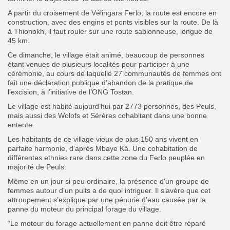
A partir du croisement de Vélingara Ferlo, la route est encore en
construction, avec des engins et ponts visibles sur la route. De là
à Thionokh, il faut rouler sur une route sablonneuse, longue de
45 km.
Ce dimanche, le village était animé, beaucoup de personnes
étant venues de plusieurs localités pour participer à une
cérémonie, au cours de laquelle 27 communautés de femmes ont
fait une déclaration publique d’abandon de la pratique de
l’excision, à l’initiative de l’ONG Tostan.
Le village est habité aujourd’hui par 2773 personnes, des Peuls,
mais aussi des Wolofs et Sérères cohabitant dans une bonne
entente.
Les habitants de ce village vieux de plus 150 ans vivent en
parfaite harmonie, d’après Mbaye Kâ. Une cohabitation de
différentes ethnies rare dans cette zone du Ferlo peuplée en
majorité de Peuls.
Même en un jour si peu ordinaire, la présence d’un groupe de
femmes autour d’un puits a de quoi intriguer. Il s’avère que cet
attroupement s’explique par une pénurie d’eau causée par la
panne du moteur du principal forage du village.
“Le moteur du forage actuellement en panne doit être réparé