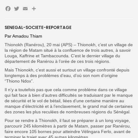
Facebook
Twitter
Email
Partager
SENEGAL-SOCIETE-REPORTAGE
Par Amadou Thiam
Thionokh (Ranérou), 20 mai (APS) – Thionokh, c’est un village de
Search
Search
for:
la région de Matam situé à la confluence de trois autres, à savoir
Button
Louga, Kaffrine et Tambacounda. C’est le dernier village du
département de Ranérou à l’orée de ces trois régions.
FR
Mais Thionokh, c’est aussi et surtout un village confronté depuis
longtemps à des problèmes d’eau, d’où son nom d’origine
“Thiono Ndox”.
Il n’y a toutefois pas que cela comme problème dans ce village
qui fait face à bien d’autres difficultés se traduisant par le manque
de sécurité et le vol de bétail, liées d’une certaine manière au
manque d’électricité et à l’enclavement, le grand mal de certaines
des zones les plus reculées de nombreuses régions du Sénégal.
Pour se rendre à Thionokh, il faut se préparer à un long voyage,
parcourir 245 kilomètres à partir de Matam, passer par Ranérou,
faire encore 105 bornes pour atteindre Vélingara Ferlo, avant de
terminer le trajet avec 45 autres kilomètres.