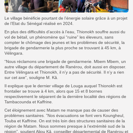
Le village bénéficie pourtant de l’énergie solaire grâce à un projet
de l’Etat du Sénégal réalisé en 2024.
En plus des difficultés d’accès à l’eau, Thionokh souffre aussi du
vol de bétail, un phénomène qui “ruine” les éleveurs, sans
compter le chômage des jeunes et les problèmes de sécurité, la
brigade de gendarmerie la plus proche se trouvant à 45 km, à
Vélingara.
“Nous réclamons une brigade de gendarmerie. Mbem Mbem, un
autre village du département de Ranérou, doit aussi en disposer.
Entre Vélingara et Thionokh, il n’y a pas de sécurité. Il n’y a rien
sur cet axe”, souligne M. Kâ.
Il explique que le dernier village de Louga auquel Thionokh est
frontalier se trouve à 4 km, alors que 15 et 8 bornes
respectivement le séparent de la dernière localité des régions de
Tambacounda et Kaffrine.
Cet éloignement avec Matam ne manque pas de causer des
problèmes sanitaires. ”Nos évacuations se font vers Koungheul,
Touba et Kaffrine. On est très loin des structures sanitaires de la
région de Matam. Nous sommes presque à l’extrémité sud de la
région”, soutient Aliou Kâ, conseiller départemental de Ranérou et