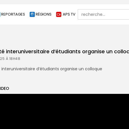
Search
REPORTAGES
RÉGIONS
APS TV
for:
té interuniversitaire d’étudiants organise un collo
025 À 18H48
IDEO