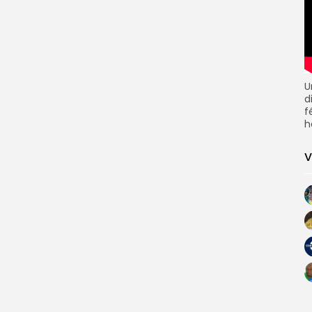
U
d
f
h
V