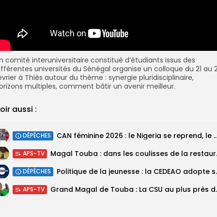
n comité interuniversitaire constitué d’étudiants issus des
ifférentes universités du Sénégal organise un colloque du 21 au 
évrier à Thiès autour du thème : synergie pluridisciplinaire,
orizons multiples, comment bâtir un avenir meilleur.
oir aussi :
‎CAN féminine 2026 : le Nigeria se reprend, le Malawi su
DÉPÊCHES
Magal Touba : 
APS-TV
Politique de la jeunesse :
DÉPÊCHES
Grand Magal de Tou
APS-TV