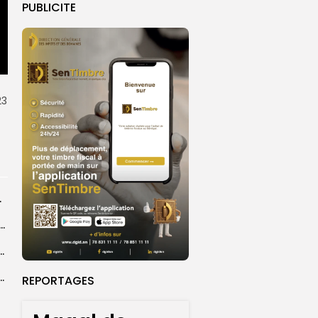
PUBLICITE
23
rprend encore...
dans les coulisses de la restauration de la presse...
 la CEDEAO adopte son plan d’actions stratégiques...
ba : La CSU au plus près des pèlerins
REPORTAGES