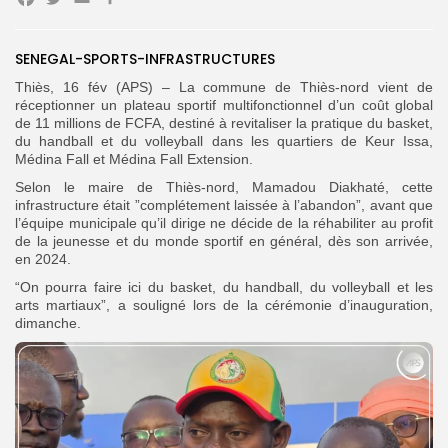
Facebook
Twitter
Email
Partager
SENEGAL-SPORTS-INFRASTRUCTURES
Search
Search
for:
Button
Thiès, 16 fév (APS) – La commune de Thiès-nord vient de
réceptionner un plateau sportif multifonctionnel d’un coût global
FR
de 11 millions de FCFA, destiné à revitaliser la pratique du basket,
du handball et du volleyball dans les quartiers de Keur Issa,
Médina Fall et Médina Fall Extension.
Selon le maire de Thiès-nord, Mamadou Diakhaté, cette
infrastructure était ”complétement laissée à l’abandon”, avant que
l’équipe municipale qu’il dirige ne décide de la réhabiliter au profit
de la jeunesse et du monde sportif en général, dès son arrivée,
en 2024.
“On pourra faire ici du basket, du handball, du volleyball et les
arts martiaux”, a souligné lors de la cérémonie d’inauguration,
dimanche.