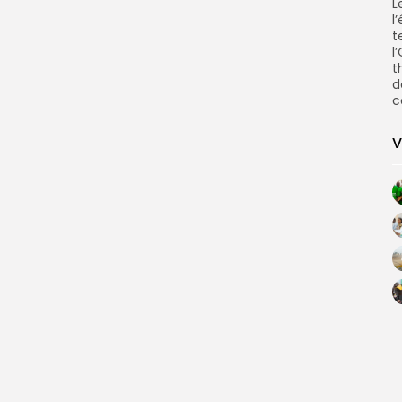
L
l
t
l
t
d
c
V