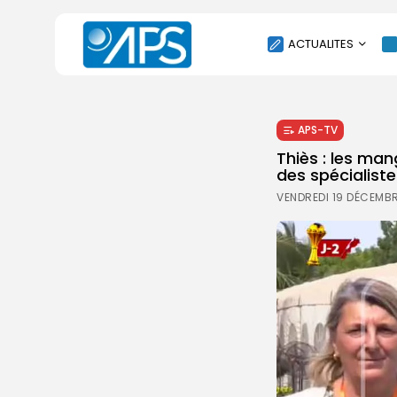
ACTUALITES
POLITIQUE
APS-TV
SOCIÉTÉ
Thiès : les man
ÉCONOMIE
des spécialiste
CULTURE
VENDREDI 19 DÉCEMBR
SPORT
ENVIRONNEMENT
INTERNATIONAL
AGENDA
SANTE