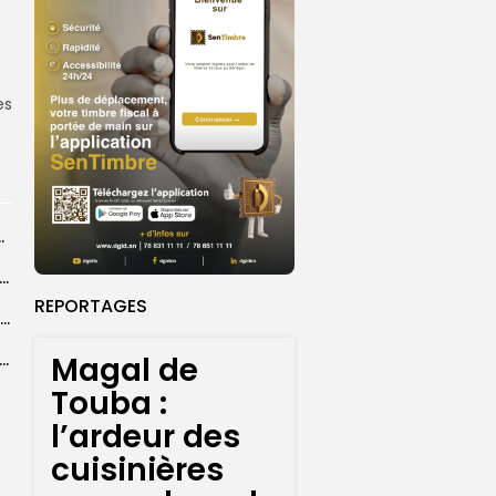
es
centres d’enrôlement à Touba
er le statut A de la CNDH : ”une priorité nationale”, selon...
REPORTAGES
Abdoulaye Faye, cocher le temps du Magal, rêve d’un lendemain meilleur
Magal de
26 : Dakar Dem Dikk mobilise 939 rotations et transporte près...
Touba :
l’ardeur des
cuisinières