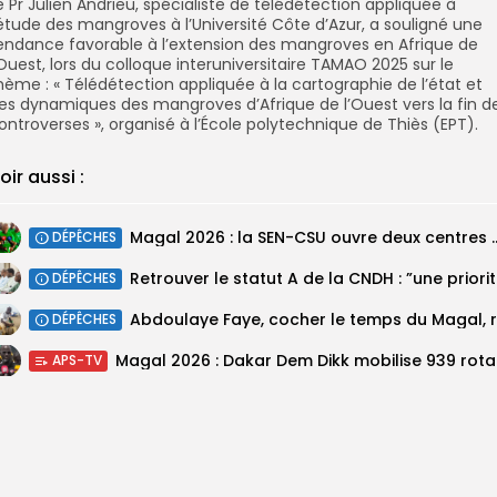
e Pr Julien Andrieu, spécialiste de télédétection appliquée à
’étude des mangroves à l’Université Côte d’Azur, a souligné une
endance favorable à l’extension des mangroves en Afrique de
’Ouest, lors du colloque interuniversitaire TAMAO 2025 sur le
hème : « Télédétection appliquée à la cartographie de l’état et
es dynamiques des mangroves d’Afrique de l’Ouest vers la fin d
ontroverses », organisé à l’École polytechnique de Thiès (EPT).
oir aussi :
Magal 2026 : la SEN-CSU ouvre deux 
DÉPÊCHES
Retrouv
DÉPÊCHES
DÉPÊCHES
Magal 20
APS-TV