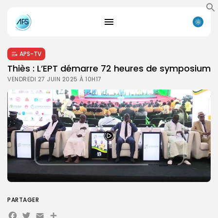
APS-TV
Thiès : L’EPT démarre 72 heures de symposium
VENDREDI 27 JUIN 2025 À 10H17
PARTAGER
Search
Search
for:
Facebook
Twitter
Email
Partager
Button