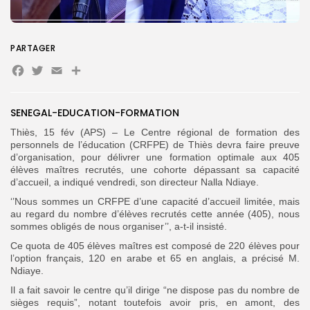
Search
Search
PARTAGER
for:
Button
Facebook
Twitter
Email
Partager
FR
SENEGAL-EDUCATION-FORMATION
Thiès, 15 fév (APS) – Le Centre régional de formation des
personnels de l’éducation (CRFPE) de Thiès devra faire preuve
d’organisation, pour délivrer une formation optimale aux 405
élèves maîtres recrutés, une cohorte dépassant sa capacité
d’accueil, a indiqué vendredi, son directeur Nalla Ndiaye.
‘’Nous sommes un CRFPE d’une capacité d’accueil limitée, mais
au regard du nombre d’élèves recrutés cette année (405), nous
sommes obligés de nous organiser’’, a-t-il insisté.
Ce quota de 405 élèves maîtres est composé de 220 élèves pour
l’option français, 120 en arabe et 65 en anglais, a précisé M.
Ndiaye.
Il a fait savoir le centre qu’il dirige “ne dispose pas du nombre de
sièges requis”, notant toutefois avoir pris, en amont, des