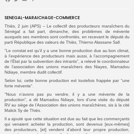
Facebook
Twitter
Email
Partager
SENEGAL-MARAICHAGE-COMMERCE
Thiès, 2 juin (APS) – Le collectif des producteurs maraîchers du
Search
Search
for:
Sénégal a fait part, dimanche, des problèmes de mévente
Button
auxquels ses membres sont confrontés, en recevant le député du
parti République des valeurs de Thiès, Thierno Alassane Sall.
FR
”Le constat est qu’il y a une bonne production due au bon climat,
à l’expérience des producteurs mais aussi, à l’accompagnement
de l’État par la subvention des intrants”, a relevé le coordonnateur
de l’association des unions maraîchers des Niayes, Mamadou
Ndiaye, membre dudit collectif.
Selon lui, cette bonne production est toutefois frappée par “une
forte mévente”.
”Nous n’avons pas pu vendre, il y a une mévente de la
production”, a dit Mamadou Ndiaye, lors d’une visite du député
RV au siège de l’Association des unions maraîchères, sis à la cité
Malick Sy de Thiès.
Il a ajouté que cette situation est due au fait que les commerçants
qui venaient acheter la production, sont devenus [eux-mêmes]
des producteurs, [et] vendent d’abord leur propre production,