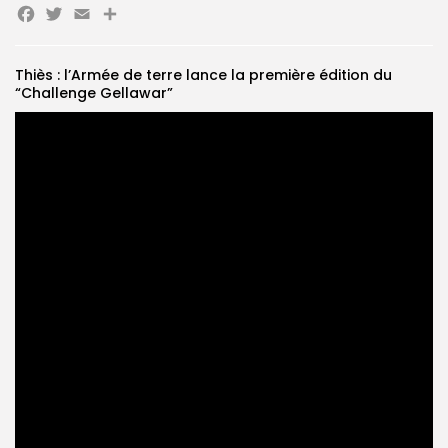
Facebook
Twitter
Email
Partager
Search
Search
for:
Button
Thiès : l’Armée de terre lance la première édition du
“Challenge Gellawar”
FR