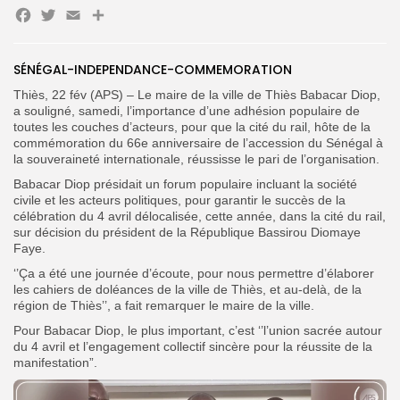
Facebook
Twitter
Email
Partager
SÉNÉGAL-INDEPENDANCE-COMMEMORATION
Search
Search
for:
Button
Thiès, 22 fév (APS) – Le maire de la ville de Thiès Babacar Diop,
a souligné, samedi, l’importance d’une adhésion populaire de
toutes les couches d’acteurs, pour que la cité du rail, hôte de la
FR
commémoration du 66e anniversaire de l’accession du Sénégal à
la souveraineté internationale, réussisse le pari de l’organisation.
Babacar Diop présidait un forum populaire incluant la société
civile et les acteurs politiques, pour garantir le succès de la
célébration du 4 avril délocalisée, cette année, dans la cité du rail,
sur décision du président de la République Bassirou Diomaye
Faye.
‘’Ça a été une journée d’écoute, pour nous permettre d’élaborer
les cahiers de doléances de la ville de Thiès, et au-delà, de la
région de Thiès’’, a fait remarquer le maire de la ville.
Pour Babacar Diop, le plus important, c’est ‘’l’union sacrée autour
du 4 avril et l’engagement collectif sincère pour la réussite de la
manifestation”.