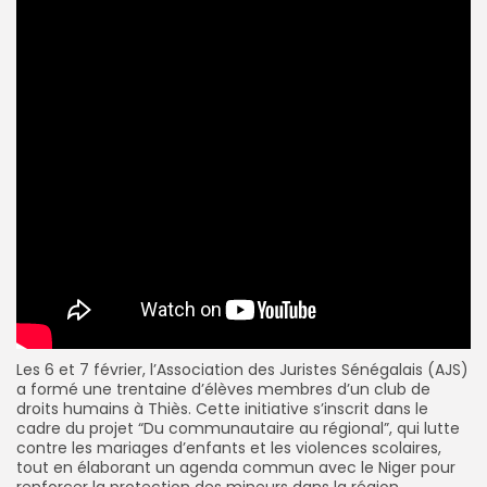
Les 6 et 7 février, l’Association des Juristes Sénégalais (AJS)
a formé une trentaine d’élèves membres d’un club de
droits humains à Thiès. Cette initiative s’inscrit dans le
cadre du projet “Du communautaire au régional”, qui lutte
contre les mariages d’enfants et les violences scolaires,
tout en élaborant un agenda commun avec le Niger pour
renforcer la protection des mineurs dans la région.