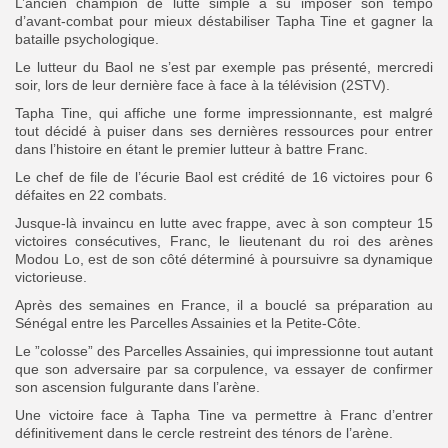
L’ancien champion de lutte simple a su imposer son tempo
d’avant-combat pour mieux déstabiliser Tapha Tine et gagner la
bataille psychologique.
Le lutteur du Baol ne s’est par exemple pas présenté, mercredi
soir, lors de leur dernière face à face à la télévision (2STV).
Tapha Tine, qui affiche une forme impressionnante, est malgré
tout décidé à puiser dans ses dernières ressources pour entrer
dans l’histoire en étant le premier lutteur à battre Franc.
Le chef de file de l’écurie Baol est crédité de 16 victoires pour 6
défaites en 22 combats.
Jusque-là invaincu en lutte avec frappe, avec à son compteur 15
victoires consécutives, Franc, le lieutenant du roi des arènes
Modou Lo, est de son côté déterminé à poursuivre sa dynamique
victorieuse.
Après des semaines en France, il a bouclé sa préparation au
Sénégal entre les Parcelles Assainies et la Petite-Côte.
Le ”colosse” des Parcelles Assainies, qui impressionne tout autant
que son adversaire par sa corpulence, va essayer de confirmer
son ascension fulgurante dans l’arène.
Une victoire face à Tapha Tine va permettre à Franc d’entrer
définitivement dans le cercle restreint des ténors de l’arène.