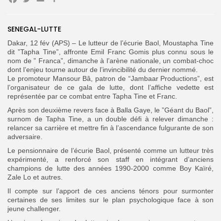
Facebook
Twitter
Email
Partager
SENEGAL-LUTTE
Search
Search
for:
Button
Dakar, 12 fév (APS) – Le lutteur de l’écurie Baol, Moustapha Tine
dit ”Tapha Tine”, affronte Emil Franc Gomis plus connu sous le
FR
nom de ” Franca”, dimanche à l’arène nationale, un combat-choc
dont l’enjeu tourne autour de l’invincibilité du dernier nommé.
Le promoteur Mansour Bâ, patron de “Jambaar Productions”, est
l’organisateur de ce gala de lutte, dont l’affiche vedette est
représentée par ce combat entre Tapha Tine et Franc.
Après son deuxième revers face à Balla Gaye, le ”Géant du Baol”,
surnom de Tapha Tine, a un double défi à relever dimanche :
relancer sa carrière et mettre fin à l’ascendance fulgurante de son
adversaire.
Le pensionnaire de l’écurie Baol, présenté comme un lutteur très
expérimenté, a renforcé son staff en intégrant d’anciens
champions de lutte des années 1990-2000 comme Boy Kaïré,
Zale Lo et autres.
Il compte sur l’apport de ces anciens ténors pour surmonter
certaines de ses limites sur le plan psychologique face à son
jeune challenger.