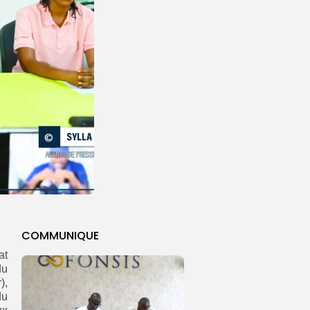
COMMUNIQUE
at
du
),
du