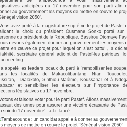
épartement de Tambacounda à voter massivement a
égislatives anticipées du 17 novembre pour son parti afin 
onner au gouvernement les moyens de mettre en œuvre le proj
Sénégal vision 2050”.
’Vous avez porté à la magistrature suprême le projet de Pastef 
alidant le choix du président Ousmane Sonko porté sur 
ersonne du président de la République, Bassirou Diomaye Fay
ous devons également donner au gouvernement les moyens 
ettre en œuvre ce projet pour lequel on s’est battu‘’, a décla
iakhité, secrétaire général adjoint de Pastef-les patriotes, lo
’un meeting.
l a appelé les leaders locaux du parti à ”remobiliser les troupe
ans les localités de Makacolibantang, Niani Toucouleu
issirah, Dialakoto, Sinthiou-Malème, Koussanar et à Ndog
abacar et sensibiliser les électeurs sur l’importance d
lections législatives du 17 novembre.
’Votons et faisons voter pour le parti Pastef. Allons massivement
’assaut des urnes pour assurer une victoire écrasante de Past
u soir du 17 novembre’’, a-t-il lancé.