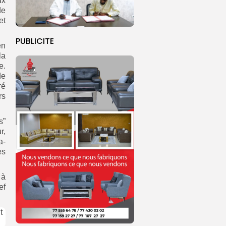
ux
de
et
PUBLICITE
en
la
e.
de
ré
rs
s”
r,
a-
es
 à
ef