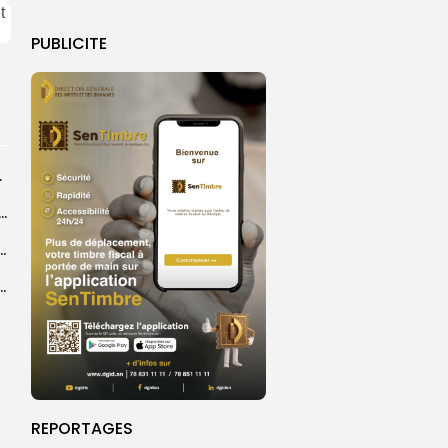
PUBLICITE
rprend encore...
dans les coulisses de la restauration de la presse...
 la CEDEAO adopte son plan d’actions stratégiques...
ba : La CSU au plus près des pèlerins
REPORTAGES