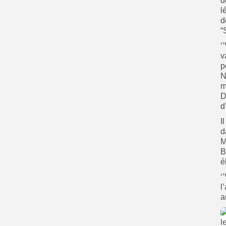
d
l
d
“
‘
v
p
N
m
D
d
I
d
M
B
é
‘
l
a