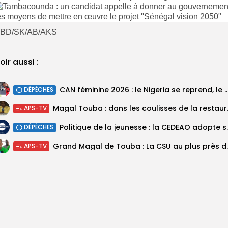
BD/SK/AB/AKS
oir aussi :
‎CAN féminine 2026 : le Nigeria se reprend, le Malawi su
DÉPÊCHES
Magal Touba : 
APS-TV
Politique de la jeunesse :
DÉPÊCHES
Grand Magal de Tou
APS-TV