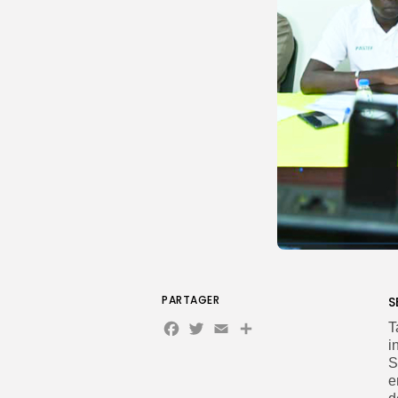
PARTAGER
S
Facebook
Twitter
Email
Partager
T
i
S
e