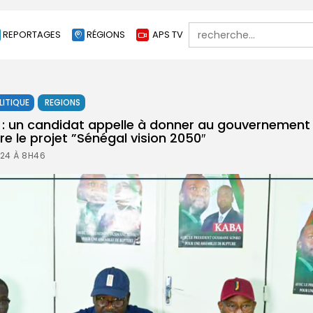
Search
REPORTAGES
RÉGIONS
APS TV
for:
LITIQUE
REGIONS
 un candidat appelle à donner au gouvernement
e le projet ”Sénégal vision 2050″
024 À 8H46