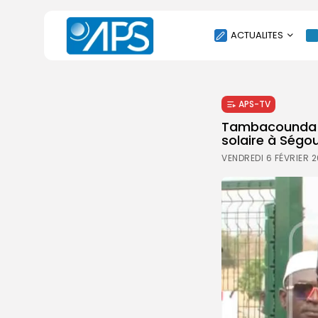
ACTUALITES
POLITIQUE
APS-TV
SOCIÉTÉ
Tambacounda : 
ÉCONOMIE
solaire à Ségo
CULTURE
VENDREDI 6 FÉVRIER 
SPORT
ENVIRONNEMENT
INTERNATIONAL
AGENDA
SANTE