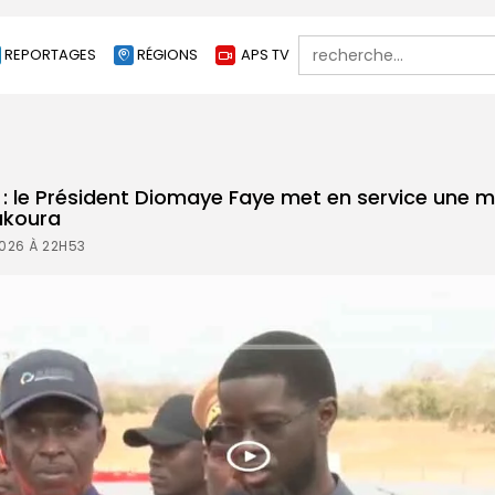
Search
REPORTAGES
RÉGIONS
APS TV
for:
le Président Diomaye Faye met en service une mi
ukoura
2026 À 22H53