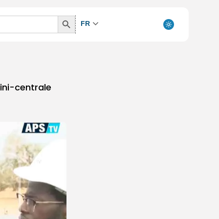
Search
FR
Button
ni-centrale