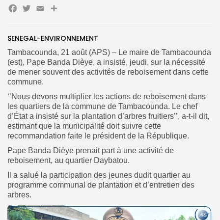
Facebook
Twitter
Email
Partager
Search
Search
for:
SENEGAL-ENVIRONNEMENT
Button
Tambacounda, 21 août (APS) – Le maire de Tambacounda
FR
(est), Pape Banda Dièye, a insisté, jeudi, sur la nécessité
de mener souvent des activités de reboisement dans cette
commune.
‘’Nous devons multiplier les actions de reboisement dans
les quartiers de la commune de Tambacounda. Le chef
d’État a insisté sur la plantation d’arbres fruitiers’’, a-t-il dit,
estimant que la municipalité doit suivre cette
recommandation faite le président de la République.
Pape Banda Dièye prenait part à une activité de
reboisement, au quartier Daybatou.
Il a salué la participation des jeunes dudit quartier au
programme communal de plantation et d’entretien des
arbres.