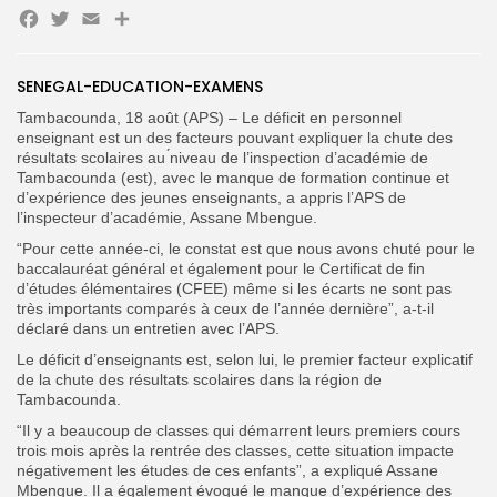
Facebook
Twitter
Email
Partager
SENEGAL-EDUCATION-EXAMENS
Search
Search
for:
Button
Tambacounda, 18 août (APS) – Le déficit en personnel
enseignant est un des facteurs pouvant expliquer la chute des
FR
résultats scolaires au ́niveau de l’inspection d’académie de
Tambacounda (est), avec le manque de formation continue et
d’expérience des jeunes enseignants, a appris l’APS de
l’inspecteur d’académie, Assane Mbengue.
“Pour cette année-ci, le constat est que nous avons chuté pour le
baccalauréat général et également pour le Certificat de fin
d’études élémentaires (CFEE) même si les écarts ne sont pas
très importants comparés à ceux de l’année dernière”, a-t-il
déclaré dans un entretien avec l’APS.
Le déficit d’enseignants est, selon lui, le premier facteur explicatif
de la chute des résultats scolaires dans la région de
Tambacounda.
“Il y a beaucoup de classes qui démarrent leurs premiers cours
trois mois après la rentrée des classes, cette situation impacte
négativement les études de ces enfants”, a expliqué Assane
Mbengue. Il a également évoqué le manque d’expérience des