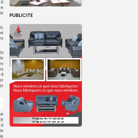
 à
ce
de
PUBLICITE
a,
ue
rs
la
de
es
es
il
er
er
ne
xé
 à
le
le