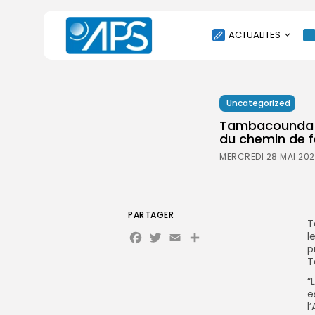
ACTUALITES
POLITIQUE
Uncategorized
SOCIÉTÉ
Tambacounda : 
ÉCONOMIE
du chemin de f
CULTURE
MERCREDI 28 MAI 202
SPORT
ENVIRONNEMENT
INTERNATIONAL
PARTAGER
T
Facebook
Twitter
Email
AGENDA
l
p
SANTE
T
“
e
l