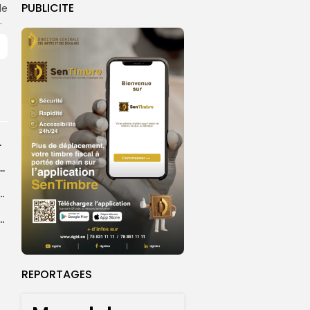
PUBLICITE
de
.
rprend encore...
dans les coulisses de la restauration de la presse...
 la CEDEAO adopte son plan d’actions stratégiques...
ba : La CSU au plus près des pèlerins
REPORTAGES