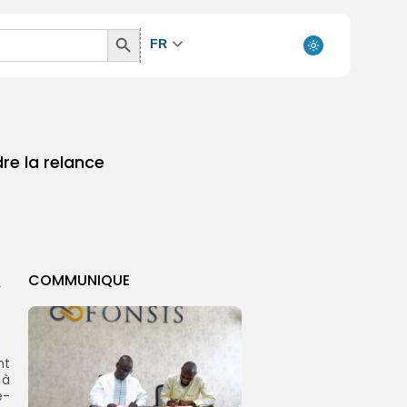
Search
FR
Button
e la relance
COMMUNIQUE
r
nt
 à
e-