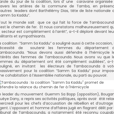
arole du jour de la coalition, lors d’ une caravane organisée
ravers les artères de la commune de Tamba, en présen
’autres leaders dont Barthélémy Dias, tête de liste nationale 
Samm Sa Kaddu”.
Tout le monde sait que ce qui fait la force de Tambacound
’est le chemin de fer. Et nous constatons malheureusement q
e secteur est complètement à l’arrêt”, a-t-il déploré devant leu
ilitants et sympathisants.
a coalition ”Samm Sa Kaddu” a souligné aussi à cette occasion, 
écessité de soutenir les femmes du département 
ambacounda. “Nous devons aussi défendre à l’hémicycle l
ntérêts des femmes de Tambacounda. Nous avons vu que l
emmes du département ont été complément oubliées”, a-t-
ouligné, en invitant les électeurs de Tambacounda à vot
assivement pour la coalition ”Samm Sa Kaddu” pour impos
ne cohabitation à l’Assemblée nationale, au parti au pouvoir.
e leader du mouvement Guemm Sa Bopp (opposition), Bouga
uèye Dany, a repris ses activités politiques, après avoir été rela
ercredi pour les chefs d’accusation de rébellion et d’outrage
gent. L’opposant et homme d’affaires jugé en flagrant délit par 
ribunal de Tambacounda, a notamment été reconnu coupab