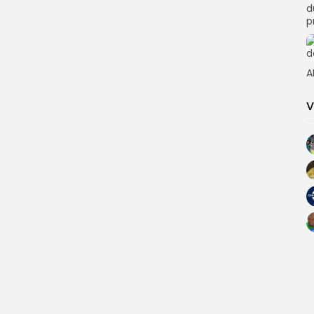
d
p
A
V