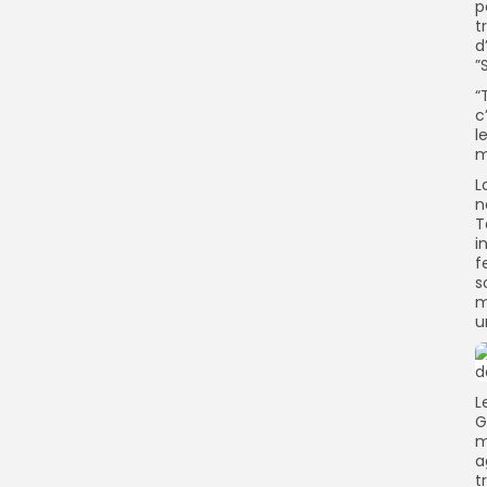
p
t
d
”
“
c
l
m
L
n
T
i
f
s
m
u
L
G
m
a
t