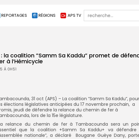
Search
REPORTAGES
RÉGIONS
APS TV
for:
la coalition ”Samm Sa Kaddu” promet de défendr
er à l’Hémicycle
5 À 0H51
ambacounda, 31 oct (APS) – La coalition ”Samm Sa Kaddu”, pou
es élections législatives anticipées du 17 novembre prochain, a
romis, jeudi de défendre la relance du chemin de fer à
ambacounda, lors de la 15e législature.
La relance du chemin de fer à Tambacounda sera un poi
ssentiel que la coalition +Samm Sa Kaddu+ va défendre
’Assemblée nationale”, a déclaré Bougane Guèye Dany, port