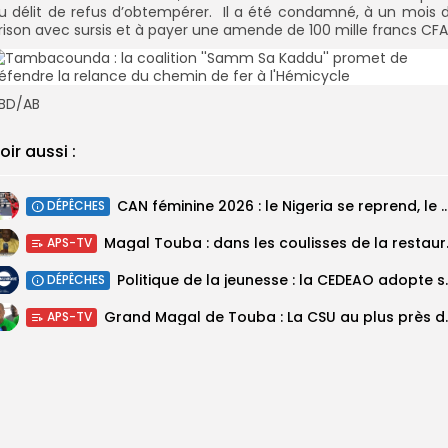
u délit de refus d’obtempérer. Il a été condamné, à un mois 
rison avec sursis et à payer une amende de 100 mille francs CFA
BD/AB
oir aussi :
‎CAN féminine 2026 : le Nigeria se reprend, le Malawi su
DÉPÊCHES
Magal Touba : 
APS-TV
Politique de la jeunesse :
DÉPÊCHES
Grand Magal de Tou
APS-TV