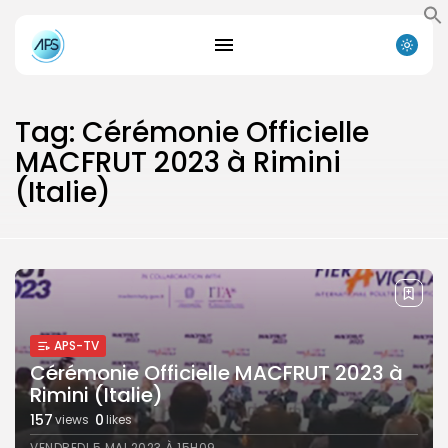
Tag: Cérémonie Officielle
MACFRUT 2023 à Rimini
(Italie)
Search
Search
for:
Button
APS-TV
FR
Cérémonie Officielle MACFRUT 2023 à
Rimini (Italie)
157
0
views
likes
VENDREDI 5 MAI 2023 À 15H09