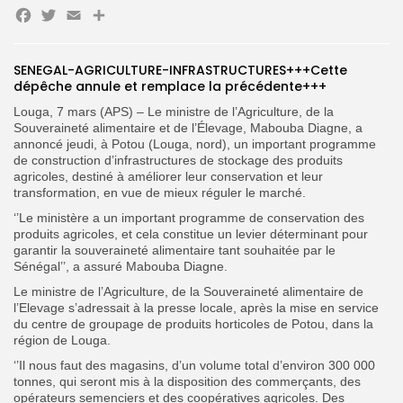
Facebook
Twitter
Email
Partager
SENEGAL-AGRICULTURE-INFRASTRUCTURES+++Cette
Search
Search
dépêche annule et remplace la précédente+++
for:
Button
Louga, 7 mars (APS) – Le ministre de l’Agriculture, de la
FR
Souveraineté alimentaire et de l’Élevage, Mabouba Diagne, a
annoncé jeudi, à Potou (Louga, nord), un important programme
de construction d’infrastructures de stockage des produits
agricoles, destiné à améliorer leur conservation et leur
transformation, en vue de mieux réguler le marché.
‘’Le ministère a un important programme de conservation des
produits agricoles, et cela constitue un levier déterminant pour
garantir la souveraineté alimentaire tant souhaitée par le
Sénégal’’, a assuré Mabouba Diagne.
Le ministre de l’Agriculture, de la Souveraineté alimentaire de
l’Elevage s’adressait à la presse locale, après la mise en service
du centre de groupage de produits horticoles de Potou, dans la
région de Louga.
‘’Il nous faut des magasins, d’un volume total d’environ 300 000
tonnes, qui seront mis à la disposition des commerçants, des
opérateurs semenciers et des coopératives agricoles. Des