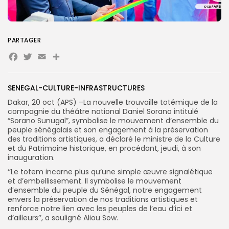
Search
PARTAGER
Search
for:
Button
Facebook
Twitter
Email
Partager
FR
SENEGAL-CULTURE-INFRASTRUCTURES
Dakar, 20 oct (APS) –La nouvelle trouvaille totémique de la
compagnie du théâtre national Daniel Sorano intitulé
“Sorano Sunugal”, symbolise le mouvement d’ensemble du
peuple sénégalais et son engagement à la préservation
des traditions artistiques, a déclaré le ministre de la Culture
et du Patrimoine historique, en procédant, jeudi, à son
inauguration.
‘’Le totem incarne plus qu’une simple œuvre signalétique
et d’embellissement. Il symbolise le mouvement
d’ensemble du peuple du Sénégal, notre engagement
envers la préservation de nos traditions artistiques et
renforce notre lien avec les peuples de l’eau d’ici et
d’ailleurs’’, a souligné Aliou Sow.