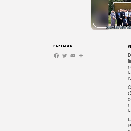
PARTAGER
S
Facebook
Twitter
Email
Partager
D
f
p
l
l
O
(
d
p
l
E
r