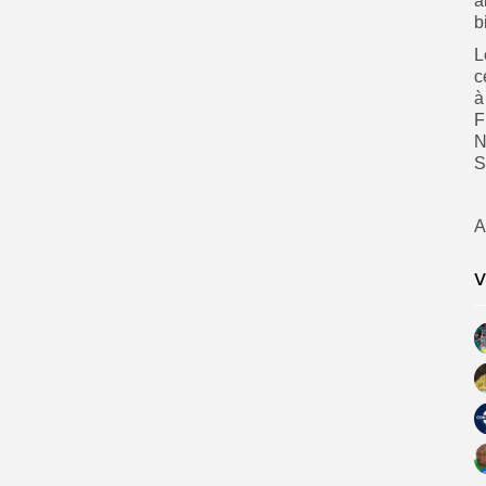
a
b
L
c
à
F
N
S
A
V