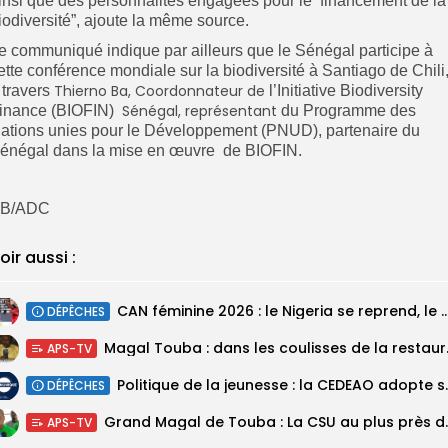
insi que des personnalités engagées pour le financement de la
iodiversité”, ajoute la même source.
e communiqué indique par ailleurs que le Sénégal participe à
ette conférence mondiale sur la biodiversité à Santiago de Chili
Thierno Ba, Coordonnateur de
 travers
l’Initiative Biodiversity
Sénégal, représentant
inance (BIOFIN)
du Programme des
ations unies pour le Développement (PNUD), partenaire du
énégal dans la mise en œuvre de BIOFIN.
B/ADC
oir aussi :
‎CAN féminine 2026 : le Nigeria se reprend, le Malawi su
DÉPÊCHES
Magal Touba : 
APS-TV
Politique de la jeunesse :
DÉPÊCHES
Grand Magal de Tou
APS-TV