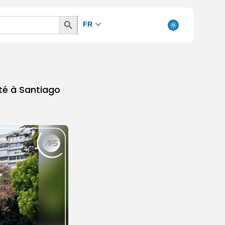
Search
FR
Button
té à Santiago