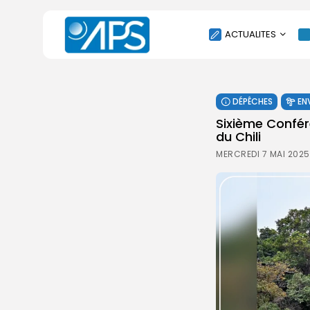
ACTUALITES
POLITIQUE
DÉPÊCHES
EN
SOCIÉTÉ
Sixième Confér
ÉCONOMIE
du Chili
CULTURE
MERCREDI 7 MAI 2025
SPORT
ENVIRONNEMENT
INTERNATIONAL
AGENDA
SANTE