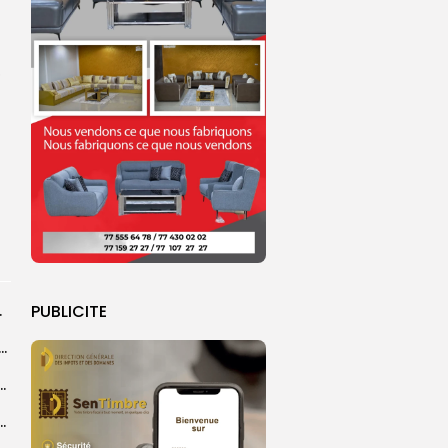
,
PUBLICITE
rprend encore...
dans les coulisses de la restauration de la presse...
 la CEDEAO adopte son plan d’actions stratégiques...
ba : La CSU au plus près des pèlerins