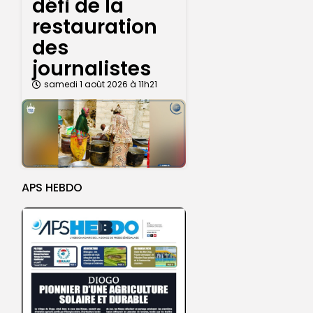
défi de la
restauration
des
journalistes
samedi 1 août 2026 à 11h21
APS HEBDO