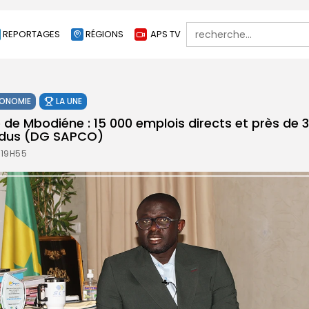
Search
REPORTAGES
RÉGIONS
APS TV
for:
ONOMIE
LA UNE
e de Mbodiéne : 15 000 emplois directs et près de 
endus (DG SAPCO)
 19H55