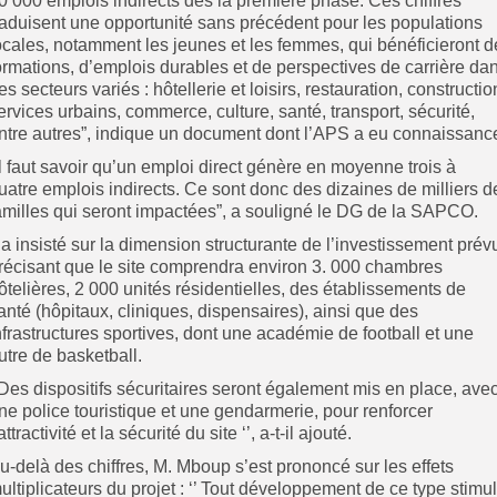
0 000 emplois indirects dès la première phase. Ces chiffres
raduisent une opportunité sans précédent pour les populations
ocales, notamment les jeunes et les femmes, qui bénéficieront d
ormations, d’emplois durables et de perspectives de carrière da
es secteurs variés : hôtellerie et loisirs, restauration, constructio
ervices urbains, commerce, culture, santé, transport, sécurité,
ntre autres”, indique un document dont l’APS a eu connaissanc
Il faut savoir qu’un emploi direct génère en moyenne trois à
uatre emplois indirects. Ce sont donc des dizaines de milliers d
amilles qui seront impactées”, a souligné le DG de la SAPCO.
l a insisté sur la dimension structurante de l’investissement prév
récisant que le site comprendra environ 3. 000 chambres
ôtelières, 2 000 unités résidentielles, des établissements de
anté (hôpitaux, cliniques, dispensaires), ainsi que des
nfrastructures sportives, dont une académie de football et une
utre de basketball.
’Des dispositifs sécuritaires seront également mis en place, ave
ne police touristique et une gendarmerie, pour renforcer
’attractivité et la sécurité du site ‘’, a-t-il ajouté.
u-delà des chiffres, M. Mboup s’est prononcé sur les effets
ultiplicateurs du projet : ‘’ Tout développement de ce type stimu