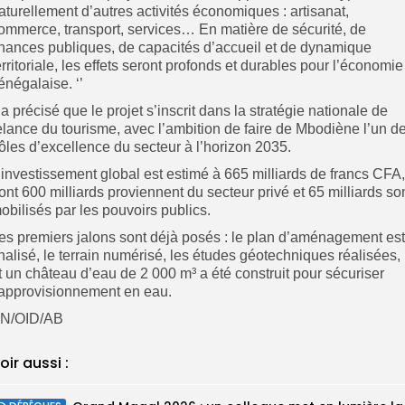
aturellement d’autres activités économiques : artisanat,
ommerce, transport, services… En matière de sécurité, de
inances publiques, de capacités d’accueil et de dynamique
erritoriale, les effets seront profonds et durables pour l’économie
énégalaise. ‘’
l a précisé que le projet s’inscrit dans la stratégie nationale de
elance du tourisme, avec l’ambition de faire de Mbodiène l’un d
ôles d’excellence du secteur à l’horizon 2035.
’investissement global est estimé à 665 milliards de francs CFA,
ont 600 milliards proviennent du secteur privé et 65 milliards so
obilisés par les pouvoirs publics.
es premiers jalons sont déjà posés : le plan d’aménagement est
inalisé, le terrain numérisé, les études géotechniques réalisées,
t un château d’eau de 2 000 m³ a été construit pour sécuriser
’approvisionnement en eau.
N/OID/AB
oir aussi :