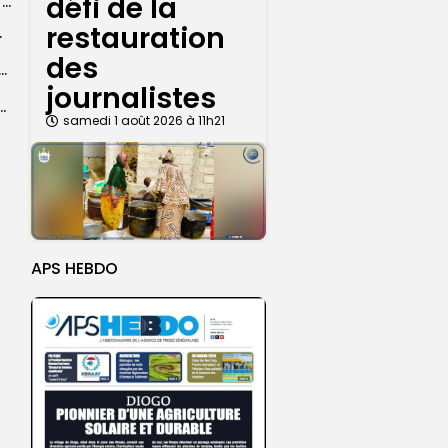
défi de la
Grand Magal 2026 : un colloque met en lumière la portée universelle...
restauration
rprend encore...
des
dans les coulisses de la restauration de la presse...
journalistes
 la CEDEAO adopte son plan d’actions stratégiques...
samedi 1 août 2026 à 11h21
APS HEBDO