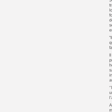
3
t
l
f
d
s
e
”
q
f
I
p
h
s
i
a
‘
u
l
A
m