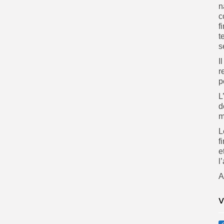
n
c
f
t
s
I
r
p
L
d
m
L
f
e
l
A
V