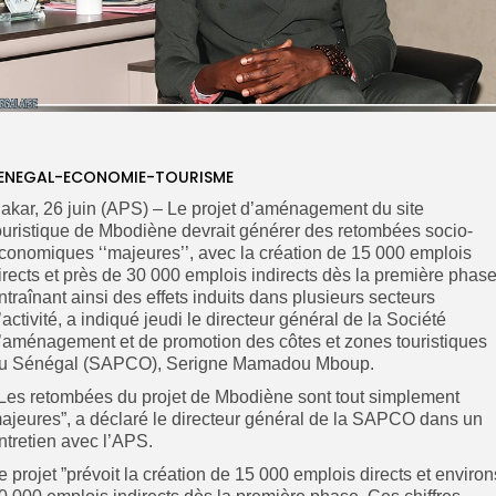
ENEGAL-ECONOMIE-TOURISME
akar, 26 juin (APS) – Le projet d’aménagement du site
ouristique de Mbodiène devrait générer des retombées socio-
conomiques ‘‘majeures’’, avec la création de 15 000 emplois
irects et près de 30 000 emplois indirects dès la première phase
ntraînant ainsi des effets induits dans plusieurs secteurs
’activité, a indiqué jeudi le directeur général de la Société
’aménagement et de promotion des côtes et zones touristiques
u Sénégal (SAPCO), Serigne Mamadou Mboup.
’Les retombées du projet de Mbodiène sont tout simplement
ajeures”, a déclaré le directeur général de la SAPCO dans un
ntretien avec l’APS.
e projet ”prévoit la création de 15 000 emplois directs et environ