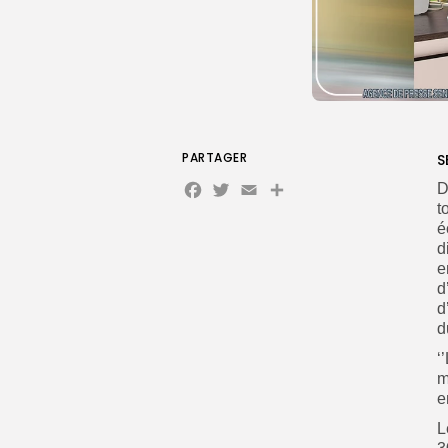
PARTAGER
S
Facebook
Twitter
Email
Partager
D
t
é
d
e
d
d
d
‘
m
e
L