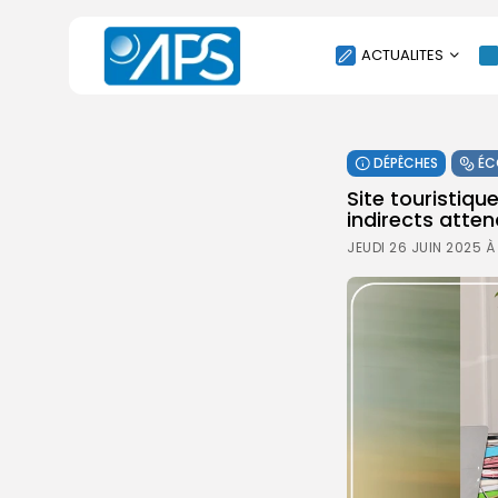
ACTUALITES
POLITIQUE
DÉPÊCHES
ÉC
SOCIÉTÉ
Site touristiqu
ÉCONOMIE
indirects att
CULTURE
JEUDI 26 JUIN 2025 À
SPORT
ENVIRONNEMENT
INTERNATIONAL
AGENDA
SANTE