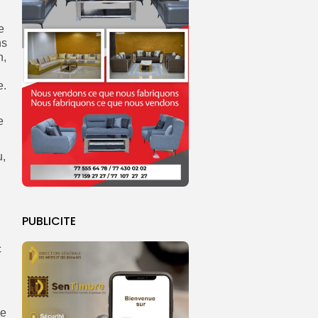
e
ns
n,
e.
e
u,
PUBLICITE
c
le