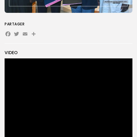
Search
Search
for:
Button
PARTAGER
Facebook
Twitter
Email
Partager
FR
VIDEO