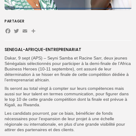
PARTAGER
Search
Search
Facebook
Twitter
Email
Partager
for:
Button
FR
SENEGAL-AFRIQUE-ENTREPRENARIAT
Dakar, 9 sept (APS) – Seyni Samba et Racine Sarr, deux jeunes
Sénégalais sélectionnés pour participer à la demi-finale de l’Africa
Business Heroes (10-11 septembre), ont assuré de leur
détermination à se hisser en finale de cette compétition dédiée à
l’entreprenariat africain.
Ils seront au total vingt à compter sur leurs compétences mais
aussi sur leur talent en termes communication, pour figurer dans
le top 10 de cette grande compétition dont la finale est prévue à
Kigali, au Rwanda.
Les candidats pourront, par ce biais, bénéficier de fonds
nécessaires pour l’expansion de leur projet à une échelle
régionale ou internationale, en plus d’une grande visibilité pour
attirer des partenaires et des clients.