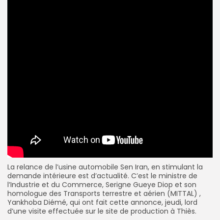
La relance de l’usine automobile Sen Iran, en stimulant la
demande intérieure est d’actualité. C’est le ministre de
l’Industrie et du Commerce, Serigne Gueye Diop et son
homologue des Transports terrestre et aérien (MITTAL) ,
Yankhoba Diémé, qui ont fait cette annonce, jeudi, lord
d’une visite effectuée sur le site de production à Thiès.