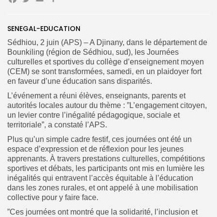
Facebook
Twitter
Email
Partager
SENEGAL-EDUCATION
Sédhiou, 2 juin (APS) – A Djinany, dans le département de
Bounkiling (région de Sédhiou, sud), les Journées
Search
Search
for:
Button
culturelles et sportives du collège d’enseignement moyen
(CEM) se sont transformées, samedi, en un plaidoyer fort
FR
en faveur d’une éducation sans disparités.
L’événement a réuni élèves, enseignants, parents et
autorités locales autour du thème : ”L’engagement citoyen,
un levier contre l’inégalité pédagogique, sociale et
territoriale”, a constaté l’APS.
Plus qu’un simple cadre festif, ces journées ont été un
espace d’expression et de réflexion pour les jeunes
apprenants. À travers prestations culturelles, compétitions
sportives et débats, les participants ont mis en lumière les
inégalités qui entravent l’accès équitable à l’éducation
dans les zones rurales, et ont appelé à une mobilisation
collective pour y faire face.
”Ces journées ont montré que la solidarité, l’inclusion et