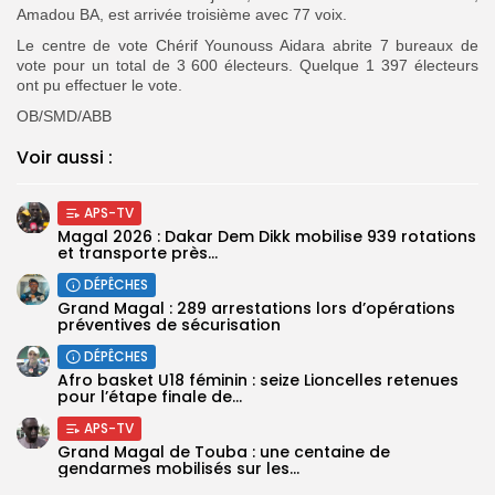
Amadou BA, est arrivée troisième avec 77 voix.
Search
Search
for:
Button
Le centre de vote Chérif Younouss Aidara abrite 7 bureaux de
vote pour un total de 3 600 électeurs. Quelque 1 397 électeurs
FR
ont pu effectuer le vote.
OB/SMD/ABB
Voir aussi :
APS-TV
Magal 2026 : Dakar Dem Dikk mobilise 939 rotations
et transporte près...
DÉPÊCHES
Grand Magal : 289 arrestations lors d’opérations
préventives de sécurisation
DÉPÊCHES
‎Afro basket U18 féminin : seize Lioncelles retenues
pour l’étape finale de...
APS-TV
Grand Magal de Touba : une centaine de
gendarmes mobilisés sur les...