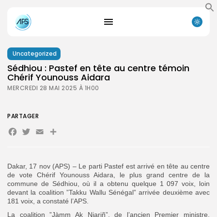
Uncategorized
Sédhiou : Pastef en tête au centre témoin
Chérif Younouss Aidara
MERCREDI 28 MAI 2025 À 1H00
PARTAGER
Facebook
Twitter
Email
Partager
Dakar, 17 nov (APS) – Le parti Pastef est arrivé en tête au centre
de vote Chérif Younouss Aidara, le plus grand centre de la
commune de Sédhiou, où il a obtenu quelque 1 097 voix, loin
devant la coalition ”Takku Wallu Sénégal” arrivée deuxième avec
181 voix, a constaté l’APS.
La coalition ”Jàmm Ak Njariñ”, de l’ancien Premier ministre,